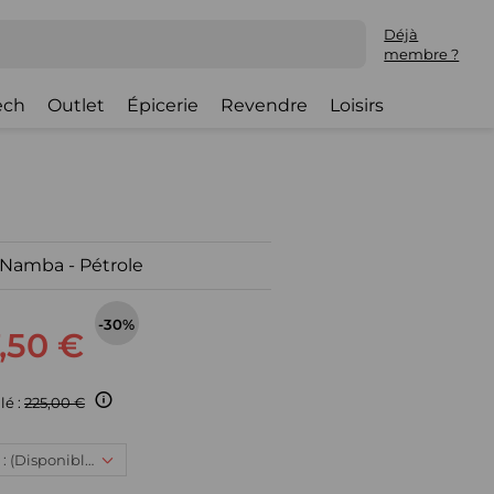
Déjà
membre ?
ech
Outlet
Épicerie
Revendre
Loisirs
- Namba - Pétrole
-30%
,50 €
lé :
225,00 €
T2, 157,50 € : (Disponible)