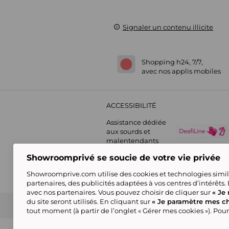
Signaler un contenu illicite
Shopping h24, 7/7,
avec nos applis mobiles
ACCESSIBILITÉ
Assistance dédiée
aux sourds et
malentendants
Showroomprivé se soucie de votre vie privée
Showroomprive.com utilise des cookies et technologies simila
partenaires, des publicités adaptées à vos centres d’intérêts.
avec nos partenaires. Vous pouvez choisir de cliquer sur
« Je 
du site seront utilisés. En cliquant sur
« Je paramètre mes ch
Guide d'achat
Showroomprive group
Nos engagements
Conditions générales de l
tout moment (à partir de l’onglet « Gérer mes cookies »). Pour
(*) Par rapport au
prix de vente conseillé