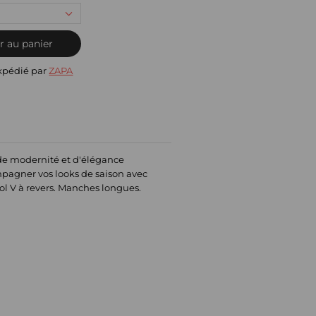
r au panier
xpédié par
ZAPA
 de modernité et d'élégance
mpagner vos looks de saison avec
col V à revers. Manches longues.