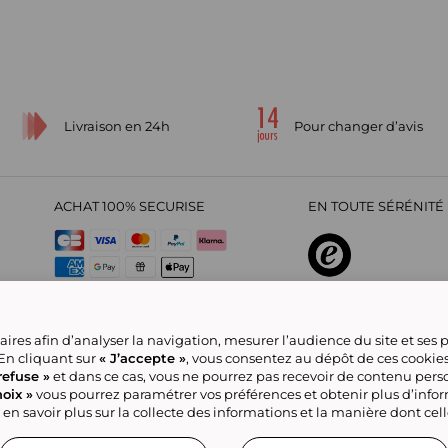
Livraison en 24h
Pour changer d’avis
ACHAT 100% SECURISE
EN TOUTE SÉRÉNITÉ 
sur
4,29
/
5
2209700
avi
ires afin d’analyser la navigation, mesurer l’audience du site et ses
 En cliquant sur
« J’accepte »
, vous consentez au dépôt de ces cookie
refuse »
et dans ce cas, vous ne pourrez pas recevoir de contenu pers
oix »
vous pourrez paramétrer vos préférences et obtenir plus d’info
CGV
Politique de confidentialité
Offre Partenaire
Rejoignez-nous
Nou
a Marketplace
Référencement & Critères de Classement
Accessibilité : Non
 en savoir plus sur la collecte des informations et la manière dont cel