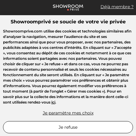
Déjà membre ?
Showroomprivé se soucie de votre vie privée
Que recherchez-vous ?
Showroomprive.com utilise des cookies et technologies similaires afin
d’analyser la navigation, mesurer l’audience du site et ses
Accueil
Les jours de la Maison
Mode
Voyages
Enfant
B
performances ainsi que pour vous proposer, avec nos partenaires, des
publicités adaptées à vos centres d’intérêts. En cliquant sur
« J’accepte
»
, vous consentez au dépôt de ces cookies et notamment à ce que ces
NOS COUPS DE COEUR
informations soient partagées avec nos partenaires. Vous pouvez
choisir de cliquer sur
« Je refuse »
et dans ce cas, vous ne pourrez pas
recevoir de contenu personnalisé et seuls les cookies nécessaires au
fonctionnement du site seront utilisés. En cliquant sur
« Je paramètre
mes choix »
vous pourrez paramétrer vos préférences et obtenir plus
d’informations. Vous pourrez également modifier vos préférences à
tout moment (à partir de l’onglet « Gérer mes cookies »). Pour en
savoir plus sur la collecte des informations et la manière dont celle-ci
sont utilisées rendez-vous
ici
.
Je paramètre mes choix
Je refuse
LE MEILLEUR DE LA GAMME