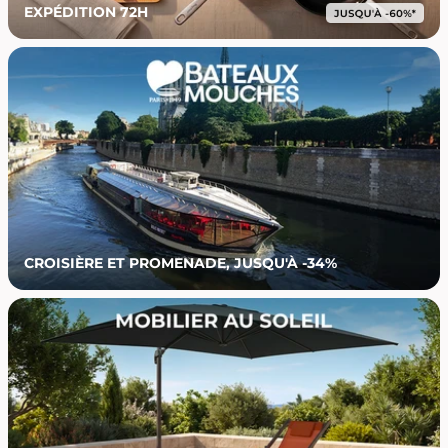
EXPÉDITION 72H
CROISIÈRE ET PROMENADE, JUSQU'À -34%