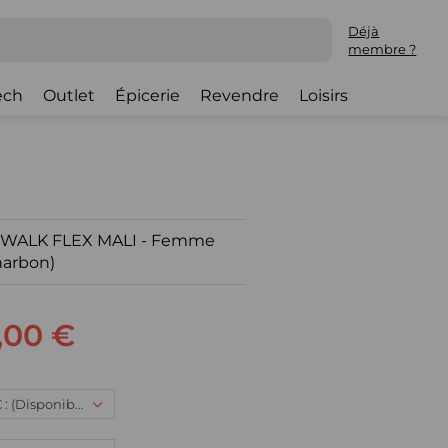
Déjà
membre ?
ech
Outlet
Épicerie
Revendre
Loisirs
O WALK FLEX MALI - Femme
harbon)
,00 €
36, 119,00 € : (Disponible)