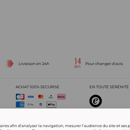
Livraison en 24h
Pour changer d’avis
ACHAT 100% SECURISE
EN TOUTE SÉRÉNITÉ 
sur
4,29
/
5
2209695
avi
ires afin d’analyser la navigation, mesurer l’audience du site et ses