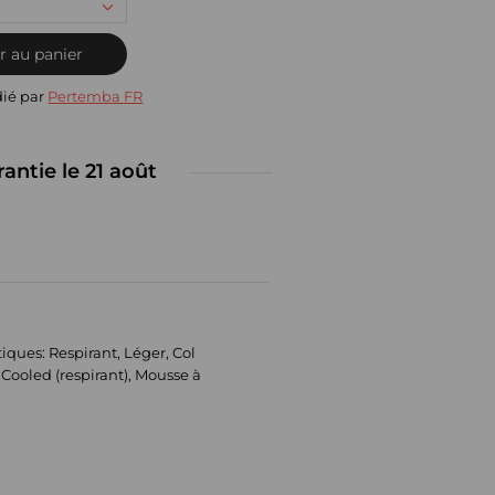
r au panier
dié par
Pertemba FR
rantie le 21 août
tiques: Respirant, Léger, Col
Cooled (respirant), Mousse à