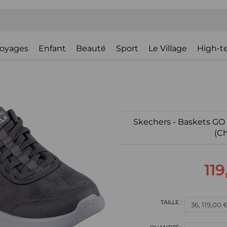
oyages
Enfant
Beauté
Sport
Le Village
High-t
Skechers - Baskets G
(C
119