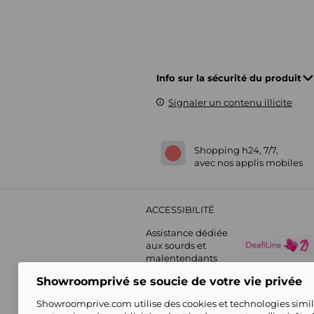
Info sur la sécurité du produit
Signaler un contenu illicite
Shopping h24, 7/7,
avec nos applis mobiles
ACCESSIBILITÉ
Assistance dédiée
aux sourds et
malentendants
Showroomprivé se soucie de votre vie privée
Showroomprive.com utilise des cookies et technologies simila