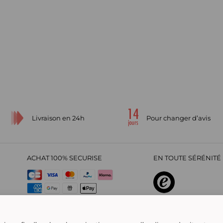
Livraison en 24h
Pour changer d’avis
ACHAT 100% SECURISE
EN TOUTE SÉRÉNITÉ 
sur
4,29
/
5
2209700
avi