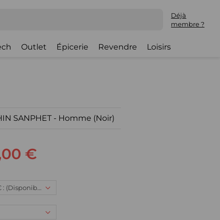
Déjà
membre ?
ech
Outlet
Épicerie
Revendre
Loisirs
PHIN SANPHET - Homme (Noir)
,00 €
42, 119,00 € : (Disponible)