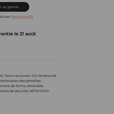
r au panier
dié par
Pertemba FR
rantie le 21 août
ues: Talon recouvert, Col rembourré,
téristiques des semelles:
mémoire de forme, Amovible.
rmes de sécurité: ASTM F2412-