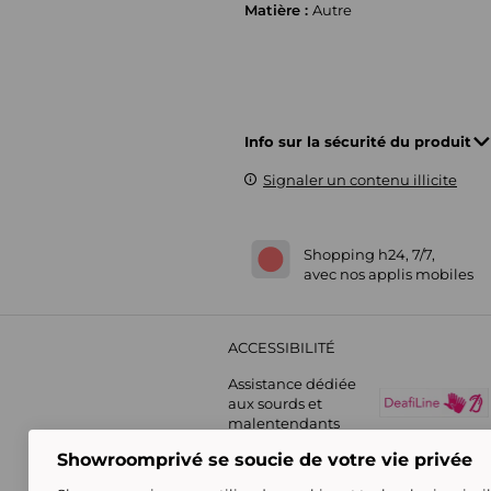
Matière :
Autre
Info sur la sécurité du produit
Signaler un contenu illicite
Shopping h24, 7/7,
avec nos applis mobiles
ACCESSIBILITÉ
Assistance dédiée
aux sourds et
malentendants
Showroomprivé se soucie de votre vie privée