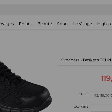
oyages
Enfant
Beauté
Sport
Le Village
High-t
Skechers - Baskets TEL
119
1