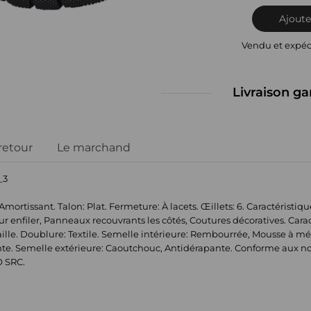
Ajoute
Vendu et expé
Livraison ga
 retour
Le marchand
_3
Amortissant. Talon: Plat. Fermeture: À lacets. Œillets: 6. Caractéristiq
enfiler, Panneaux recouvrants les côtés, Coutures décoratives. Carac
aille. Doublure: Textile. Semelle intérieure: Rembourrée, Mousse à 
te. Semelle extérieure: Caoutchouc, Antidérapante. Conforme aux no
O SRC.