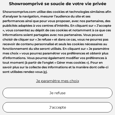
Showroomprivé se soucie de votre vie privée
Showroomprive.com utilise des cookies et technologies similaires afin
d’analyser la navigation, mesurer l’audience du site et ses
performances ainsi que pour vous proposer, avec nos partenaires, des
publicités adaptées à vos centres d’intérêts. En cliquant sur
« J’accepte
»
, vous consentez au dépôt de ces cookies et notamment à ce que ces
informations soient partagées avec nos partenaires. Vous pouvez
choisir de cliquer sur
« Je refuse »
et dans ce cas, vous ne pourrez pas
recevoir de contenu personnalisé et seuls les cookies nécessaires au
fonctionnement du site seront utilisés. En cliquant sur
« Je paramètre
mes choix »
vous pourrez paramétrer vos préférences et obtenir plus
d’informations. Vous pourrez également modifier vos préférences à
Bienvenue
tout moment (à partir de l’onglet « Gérer mes cookies »). Pour en
savoir plus sur la collecte des informations et la manière dont celle-ci
sont utilisées rendez-vous
ici
.
Connectez-vous pour profiter
de toutes les ventes privées
Je paramètre mes choix
Connexion
Je refuse
Inscription
J'accepte