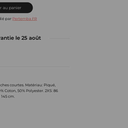
r au panier
dié par
Pertemba FR
rantie le 25 août
nches courtes. Matériau: Piqué,
0% Coton, 50% Polyester. 2XS: 86
: 145 cm.