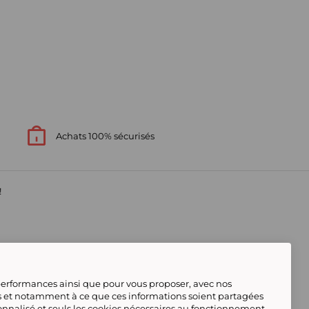
Achats 100% sécurisés
!
 performances ainsi que pour vous proposer, avec nos
s et notamment à ce que ces informations soient partagées
onnalisé et seuls les cookies nécessaires au fonctionnement