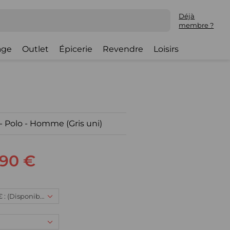
Déjà
membre ?
lage
Outlet
Épicerie
Revendre
Loisirs
- Polo - Homme (Gris uni)
,90 €
2XL, 18,90 € : (Disponible)