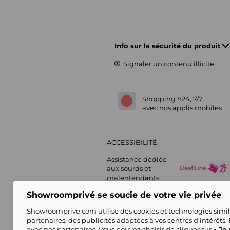
Info sur la sécurité du produit
Signaler un contenu illicite
Shopping h24, 7/7,
avec nos applis mobiles
ACCESSIBILITÉ
Assistance dédiée
aux sourds et
malentendants
Showroomprivé se soucie de votre vie privée
Showroomprive.com utilise des cookies et technologies simila
partenaires, des publicités adaptées à vos centres d’intérêts.
avec nos partenaires. Vous pouvez choisir de cliquer sur
« Je 