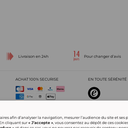
Livraison en 24h
Pour changer d’avis
ACHAT 100% SECURISE
EN TOUTE SÉRÉNITÉ 
sur
4,29
/
5
2209712
avis
ires afin d’analyser la navigation, mesurer l’audience du site et ses
 En cliquant sur
« J’accepte »
, vous consentez au dépôt de ces cookie
refuse »
et dans ce cas, vous ne pourrez pas recevoir de contenu pers