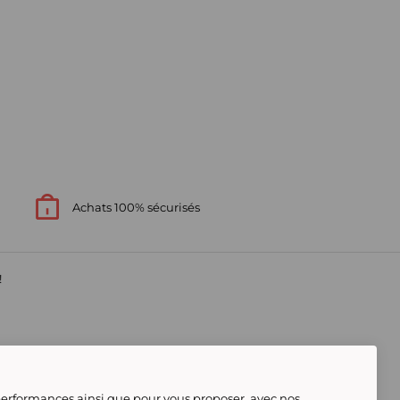
Achats 100% sécurisés
!
s
 performances ainsi que pour vous proposer, avec nos