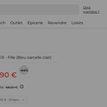
Déjà
membre ?
ech
Outlet
Épicerie
Revendre
Loisirs
 - Fille (Bleu sarcelle clair)
-44%
,90 €
llé :
68,00 €
5/6 ans, 37,90 € : (Disponible)