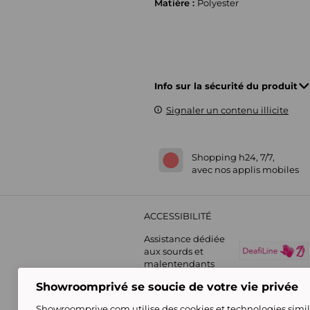
Matière :
Polyester
Info sur la sécurité du produit
Signaler un contenu illicite
Shopping h24, 7/7,
avec nos applis mobiles
ACCESSIBILITÉ
Assistance dédiée
aux sourds et
malentendants
Showroomprivé se soucie de votre vie privée
Showroomprive.com utilise des cookies et technologies simila