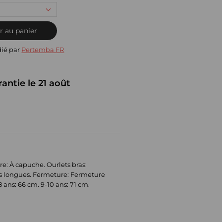
r au panier
dié par
Pertemba FR
rantie le 21 août
re: À capuche. Ourlets bras:
s longues. Fermeture: Fermeture
8 ans: 66 cm. 9-10 ans: 71 cm.