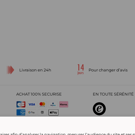
Livraison en 24h
Pour changer d’avis
ACHAT 100% SECURISE
EN TOUTE SÉRÉNITÉ 
sur
4,29
/
5
2209700
avi
ires afin d’analyser la navigation, mesurer l’audience du site et ses