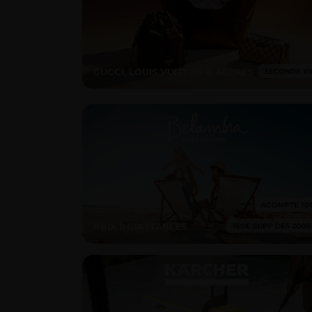
GUCCI, LOUIS VUITTON & AUTRES
PRIX IMBATTABLES