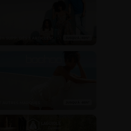
15% SUPP. DÈS 3 ARTICLES*
T AUTRES MARQUES