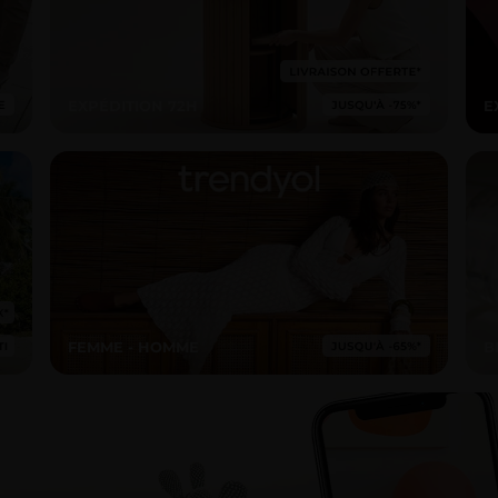
EXPÉDITION 72H
E
FEMME - HOMME
B