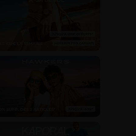
ÈS 419€ LA SEMAINE
10% SUPP. DÈS 2 ARTICLES*