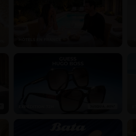
HÔTELS EN FRANCE
-
EXPÉDITION 72H
E