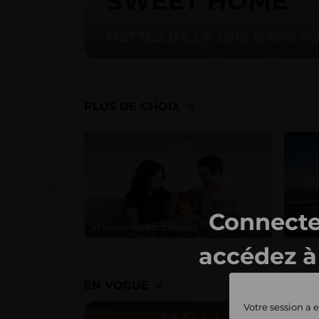
PLUS DE CHOIX
Connecte
accédez à 
ventes 
EN VOGUE
Votre session a e