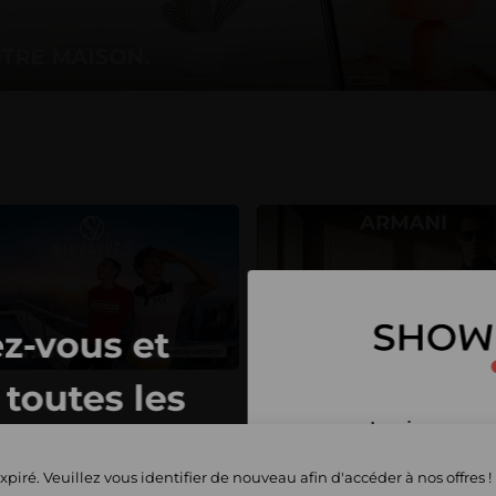
z-vous et
toutes les
Inscrivez-vous 
privées
et commencez 
xpiré. Veuillez vous identifier de nouveau afin d'accéder à nos offres !