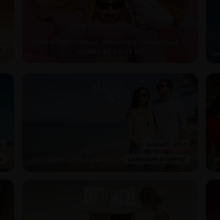
-10% SUUP. DÈS 3 ARTICLES*
E