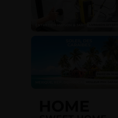
ENTRETIEN MAISON & JARDIN
MEXIQUE, REP. DOMINICAINE...