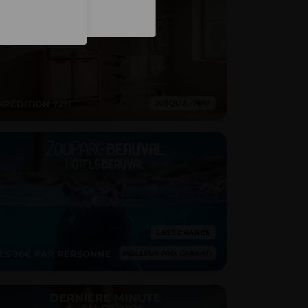
Inscription
XPÉDITION 72H
ÈS 96€ PAR PERSONNE