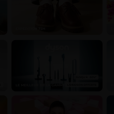
EXPÉDITION 72H
D
LE MEILLEUR DE LA GAMME
R