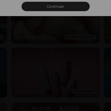
Connexion
Continuer
TOUT POUR BÉBÉ
E
EXPÉDITION 48H
D