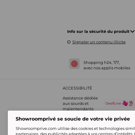
Info sur la sécurité du produit
Signaler un contenu illicite
Shopping h24, 7/7,
avec nos applis mobiles
ACCESSIBILITÉ
Assistance dédiée
aux sourds et
malentendants
Showroomprivé se soucie de votre vie privée
Showroomprive.com utilise des cookies et technologies simila
partenaires, des publicités adaptées à vos centres d’intérêts.