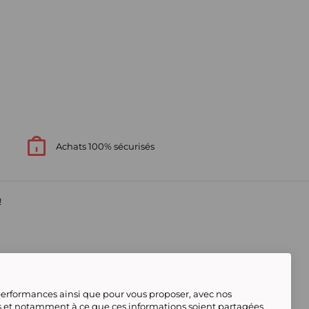
Achats 100% sécurisés
!
s
 performances ainsi que pour vous proposer, avec nos
s et notamment à ce que ces informations soient partagées