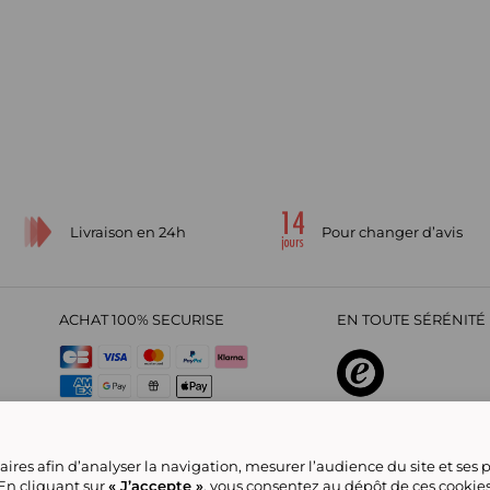
Livraison en 24h
Pour changer d’avis
ACHAT 100% SECURISE
EN TOUTE SÉRÉNITÉ 
sur
4,29
/
5
2209694
avi
ires afin d’analyser la navigation, mesurer l’audience du site et ses
 En cliquant sur
« J’accepte »
, vous consentez au dépôt de ces cookie