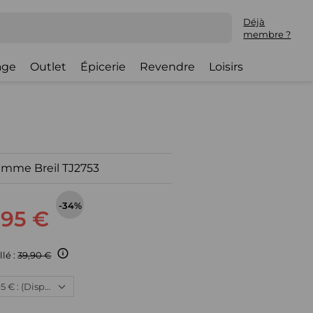
Déjà
membre ?
lage
Outlet
Épicerie
Revendre
Loisirs
emme Breil TJ2753
-34%
,95 €
llé :
39,90 €
Neuf, 25,95 € : (Disponible)