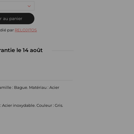
r au panier
dié par
RELOJITOS
rantie le 14 août
ille : Bague. Matériau : Acier
Acier inoxydable. Couleur : Gris.