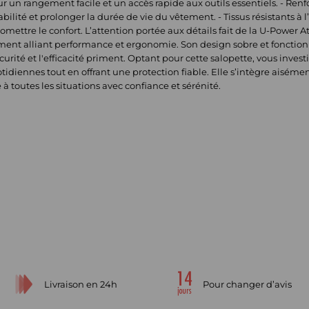
un rangement facile et un accès rapide aux outils essentiels. - Renfo
abilité et prolonger la durée de vie du vêtement. - Tissus résistants à
romettre le confort. L’attention portée aux détails fait de la U-Power 
ment alliant performance et ergonomie. Son design sobre et fonctio
curité et l'efficacité priment. Optant pour cette salopette, vous inv
otidiennes tout en offrant une protection fiable. Elle s’intègre aiséme
à toutes les situations avec confiance et sérénité.
Livraison en 24h
Pour changer d’avis