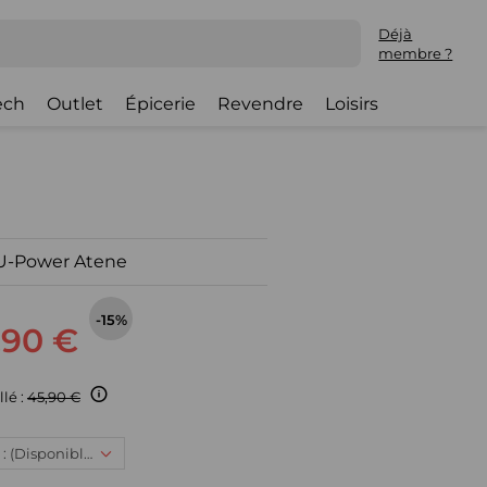
Déjà
membre ?
ech
Outlet
Épicerie
Revendre
Loisirs
 U-Power Atene
-15%
,90 €
llé :
45,90 €
XL, 38,90 € : (Disponible)