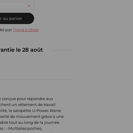
r au panier
dié par
Trend & Shop
rantie le 28 août
ent conçue pour répondre aux
rchent un vêtement de travail
lité, la salopette U-Power Atene
 liberté de mouvement grâce à une
ble tout au long de la journée.
s : - Multiples poches,