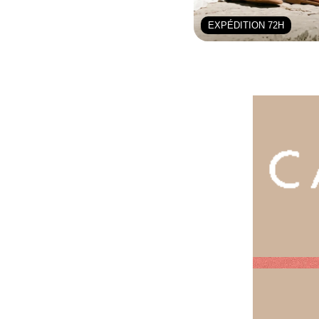
EXPÉDITION 72H
NOS V
Showroompr