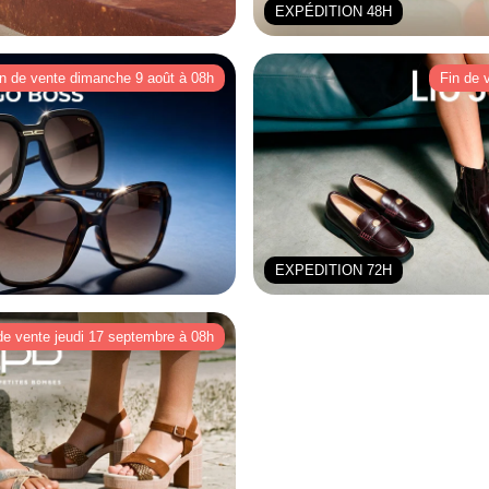
EXPÉDITION 48H
in de vente dimanche 9 août à 08h
Fin de 
EXPEDITION 72H
de vente jeudi 17 septembre à 08h