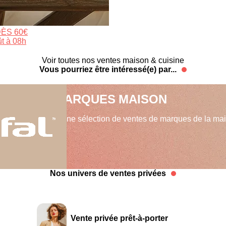
ÈS 60€
ût à 08h
Voir toutes nos ventes maison & cuisine
Vous pourriez être intéressé(e) par...
NTES DE MARQUES MAISON
é vous propose une sélection de ventes de marques de la mai
Nos univers de ventes privées
Vente privée prêt-à-porter