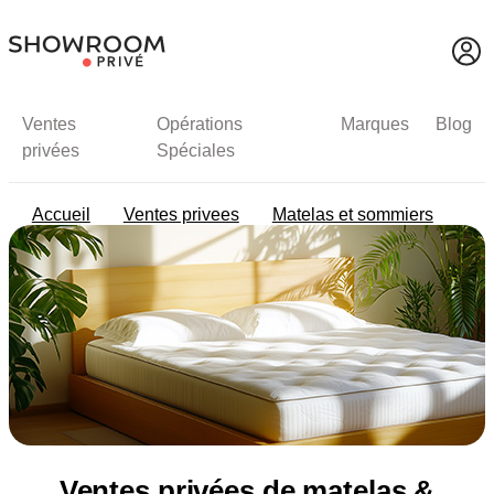
Ventes
Opérations
Marques
Blog
privées
Spéciales
Accueil
Ventes privees
Matelas et sommiers
Ventes privées de matelas &