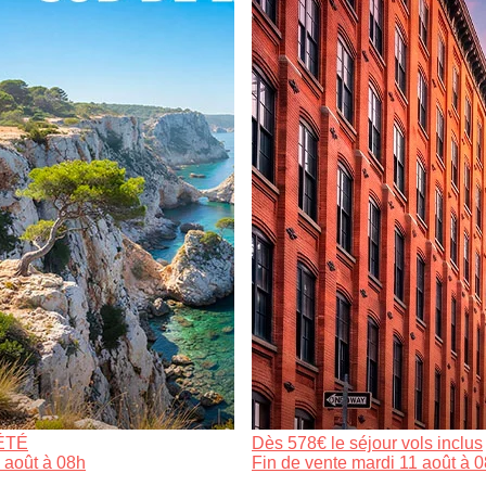
ÉTÉ
Dès 578€ le séjour vols inclus
 août à 08h
Fin de vente mardi 11 août à 