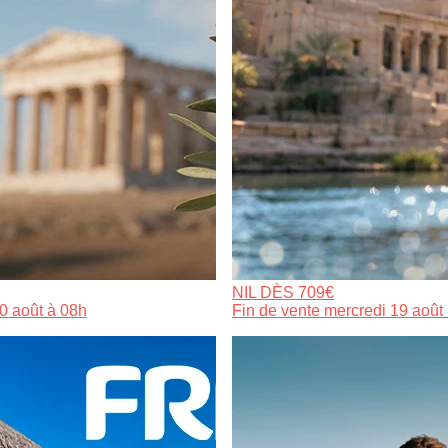
NIL DÈS 709€
0 août à 08h
Fin de vente mercredi 19 août