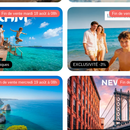
Fin de vente mardi 18 août à 08h
Fin de ven
piques
EXCLUSIVITÉ -3%
n de vente mercredi 19 août à 08h
Fin d