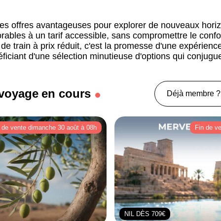
 des offres avantageuses pour explorer de nouveaux hor
bles à un tarif accessible, sans compromettre le confort
e train à prix réduit, c'est la promesse d'une expérience
ficiant d'une sélection minutieuse d'options qui conjugu
 voyage en cours
Déjà membre ?
 de vente dimanche 30 août à 08h
Fin de v
NIL DÈS 709€