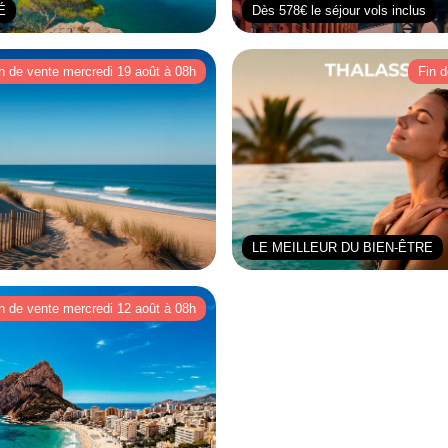
É
Dès 578€ le séjour vols inclus
n de vente mercredi 19 août à 08h
Fin d
LE MEILLEUR DU BIEN-ÊTRE
n de vente mercredi 12 août à 08h