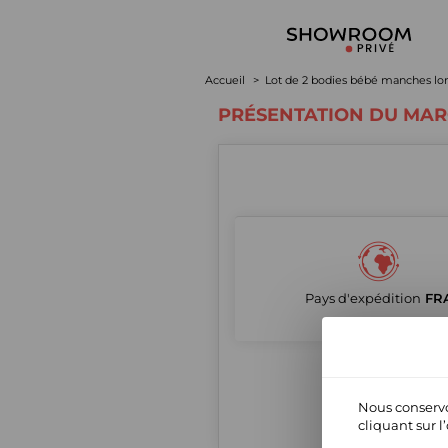
Accueil
Lot de 2 bodies bébé manches lo
PRÉSENTATION DU MAR
Pays d'expédition
FR
Nous conservo
cliquant sur l