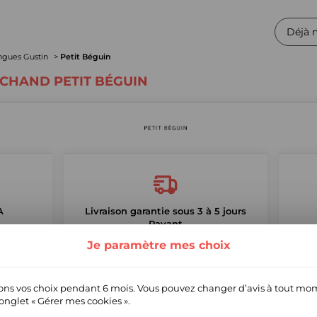
Déjà 
ngues Gustin
Petit Béguin
CHAND PETIT BÉGUIN
A
Livraison garantie sous 3 à 5 jours
Payant
Je paramètre mes choix
La boutique
ns vos choix pendant 6 mois. Vous pouvez changer d’avis à tout mo
’onglet
« Gérer mes cookies ».