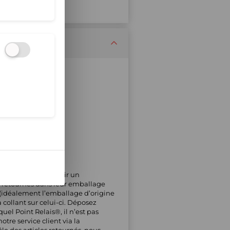
s articles et obtenir un
s, retournés dans leur emballage
té (idéalement l’emballage d’origine
a collant sur celui-ci. Déposez
uel Point Relais®, il n’est pas
tre service client via la
e des articles retournés, nous