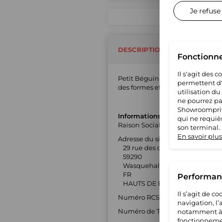
Je refuse
DESCRIPTION DU MARCHAND
Fonctionn
Il s'agit des 
Petit Béguin est une une marque 
permettent d'u
des formes et des looks vous pro
utilisation du
ne pourrez pas
Showroompriv
Informations générales
qui ne requiè
Raison Sociale : TLA Diffusion
son terminal.
En savoir plus
Adresse du siège social :
29 rue des châteaux
59290
Wasquehal
FR
Performanc
HAUTS DE FRANCE
Il s’agit de 
Numéro RCS : 82397845700013
navigation, l
Numéro de TVA : FR9082397845
notamment à S
fonctionnemen