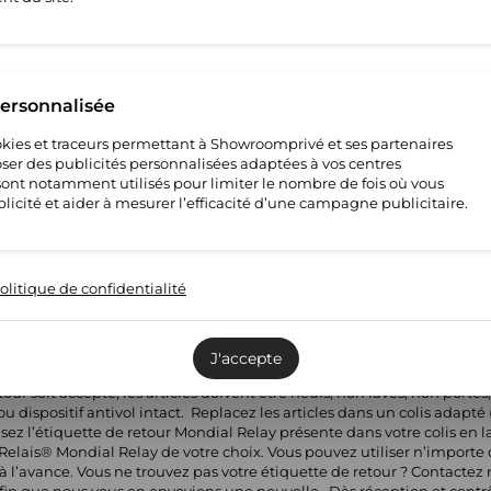
personnalisée
cookies et traceurs permettant à Showroomprivé et ses partenaires
ser des publicités personnalisées adaptées à vos centres
s sont notamment utilisés pour limiter le nombre de fois où vous
licité et aider à mesurer l’efficacité d’une campagne publicitaire.
olitique de confidentialité
J'accepte
pter de la réception de votre commande pour retourner un ou plusieur
r soit accepté, les articles doivent être neufs, non lavés, non porté
/ou dispositif antivol intact. Replacez les articles dans un colis adap
lisez l’étiquette de retour Mondial Relay présente dans votre colis en l
 Relais® Mondial Relay de votre choix. Vous pouvez utiliser n’importe q
 l’avance. Vous ne trouvez pas votre étiquette de retour ? Contactez no
in que nous vous en envoyions une nouvelle. Dès réception et contrôl