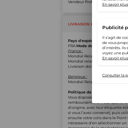
Vendeur Professionnel : Oui
En savoir plus
LIVRAISON ET RETOUR
Publicité 
Il s’agit de 
Pays d'expédition
de vous propo
FRA
Mode de livraison
d’intérêts. Il
France :
voyez une pub
Mondial Relay (MED)
En savoir plus
Mondial relais - Lockers (APM)
Livraison domicile avec suivi
Consulter la p
Belgique :
Mondial Relay (MED)
Politique de retours
Vous disposez de 30 jours à com
remboursement. Pour que le retou
d’origine, avec leur étiquette et
si vous l’avez conservé), puis uti
ensuite votre colis dans le Point
nécessaire d’en sélectionner un à
messagerie de la marketplace af