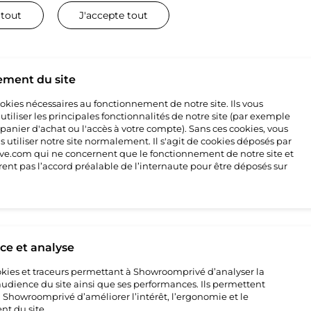
 tout
J'accepte tout
ement du site
cookies nécessaires au fonctionnement de notre site. Ils vous
de vêtements pour bébés et enfants portée par les tendances, l’origin
tiliser les principales fonctionnalités de notre site (par exemple
pose un dressing unique et dans l’air du temps.
 panier d'achat ou l'accès à votre compte). Sans ces cookies, vous
 utiliser notre site normalement. Il s'agit de cookies déposés par
e.com qui ne concernent que le fonctionnement de notre site et
rent pas l’accord préalable de l’internaute pour être déposés sur
e et analyse
cookies et traceurs permettant à Showroomprivé d’analyser la
’audience du site ainsi que ses performances. Ils permettent
7
howroomprivé d’améliorer l’intérêt, l’ergonomie et le
t du site.