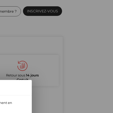
INSCRIVEZ-VOUS
membre ?
Retour sous
14 jours
Gratuit
ment en