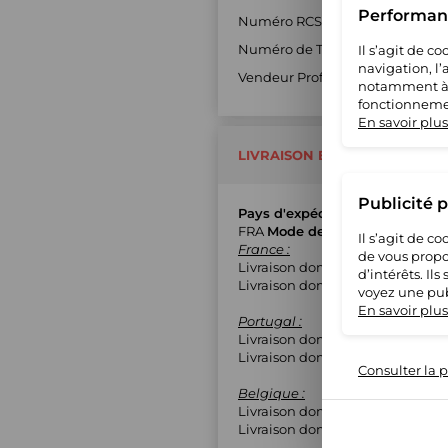
Performanc
Numéro RCS : 88232826300026
Numéro de TVA : FR10882328263
Il s’agit de 
navigation, l
Vendeur Professionnel : Oui
notamment à S
fonctionnemen
En savoir plus
LIVRAISON ET RETOUR
Publicité 
Pays d'expédition
FRA
Mode de livraison
Il s’agit de 
France :
de vous propo
Livraison domicile avec suivi
d’intérêts. Il
Livraison domicile contre signa
voyez une pub
En savoir plus
Portugal :
Livraison domicile avec suivi
Livraison domicile contre signa
Consulter la p
Belgique :
Livraison domicile avec suivi
Livraison domicile contre signa