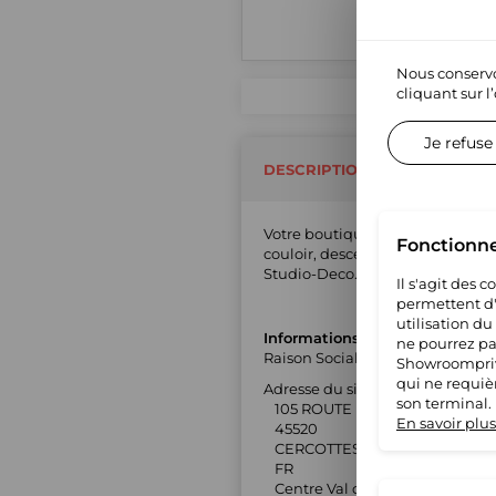
Nous conservo
cliquant sur l
Je refuse
DESCRIPTION DU MARCHAND
Votre boutique 100% Française de 
Fonctionn
couloir, descente de lit, chamb
Studio-Deco.fr c'est la décoratio
Il s'agit des 
permettent d'u
utilisation du
Informations générales
ne pourrez pas
Raison Sociale : DISTRISTORE
Showroompriv
qui ne requiè
Adresse du siège social :
son terminal.
105 ROUTE NATIONALE 20
En savoir plus
45520
CERCOTTES
FR
Centre Val de Loire