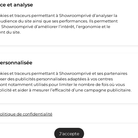
e et analyse
cookies et traceurs permettant à Showroomprivé d’analyser la
’audience du site ainsi que ses performances. Ils permettent
howroomprivé d’améliorer l’intérêt, l’ergonomie et le
t du site.
personnalisée
cookies et traceurs permettant à Showroomprivé et ses partenaires
ser des publicités personnalisées adaptées à vos centres
s sont notamment utilisés pour limiter le nombre de fois où vous
ture
licité et aider à mesurer l’efficacité d’une campagne publicitaire.
ture
olitique de confidentialité
ture
J'accepte