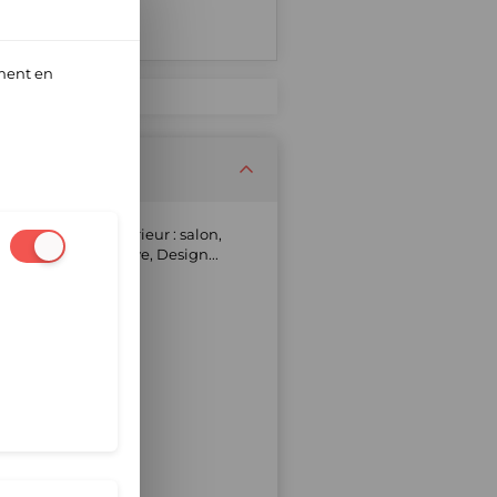
ment en
èces de votre intérieur : salon,
aphique, Scandinave, Design...