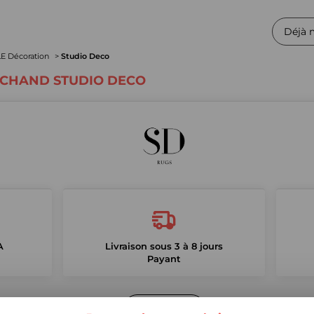
Déjà 
LLE Décoration
Studio Deco
RCHAND STUDIO DECO
A
Livraison sous 3 à 8 jours
Payant
La boutique