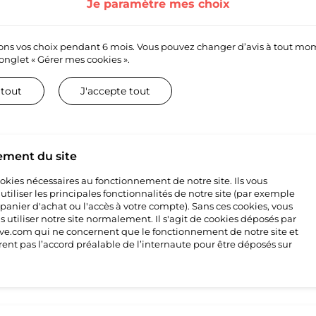
Je paramètre mes choix
ns vos choix pendant 6 mois. Vous pouvez changer d’avis à tout mo
’onglet
« Gérer mes cookies ».
 tout
J'accepte tout
Tapis de décoration. Trouvez le tapis qu'il vous faut pour toutes les pi
ement du site
re enfant. Une large gamme pour tout les styles : Berbère, Bohème, Gr
n de qualité à prix légers
cookies nécessaires au fonctionnement de notre site. Ils vous
tiliser les principales fonctionnalités de notre site (par exemple
 panier d'achat ou l'accès à votre compte). Sans ces cookies, vous
 utiliser notre site normalement. Il s'agit de cookies déposés par
e.com qui ne concernent que le fonctionnement de notre site et
rent pas l’accord préalable de l’internaute pour être déposés sur