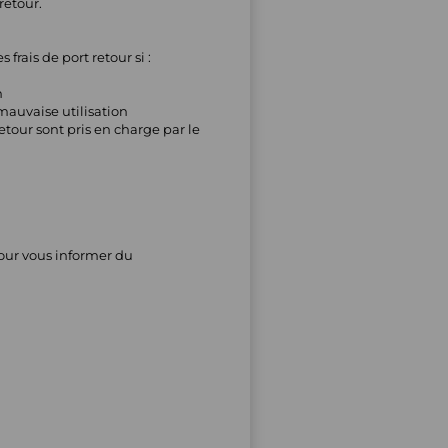
retour.
rais de port retour si :
n
mauvaise utilisation
etour sont pris en charge par le
pour vous informer du