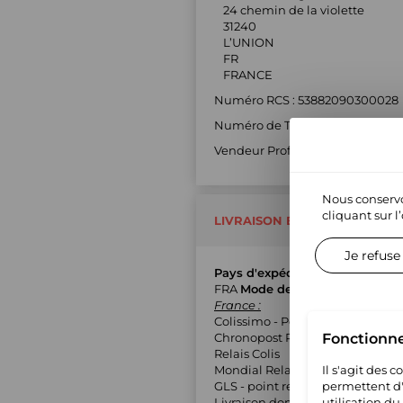
24 chemin de la violette
31240
L’UNION
FR
FRANCE
Numéro RCS : 53882090300028
Numéro de TVA : FR1353882090
Vendeur Professionnel : Oui
Nous conservo
cliquant sur l
LIVRAISON ET RETOUR
Je refuse
Pays d'expédition
FRA
Mode de livraison
France :
Colissimo - Point relais
Chronopost Relais
Fonctionn
Relais Colis
Mondial Relay (MED)
Il s'agit des 
GLS - point relais
permettent d'u
Livraison domicile avec suivi
utilisation du