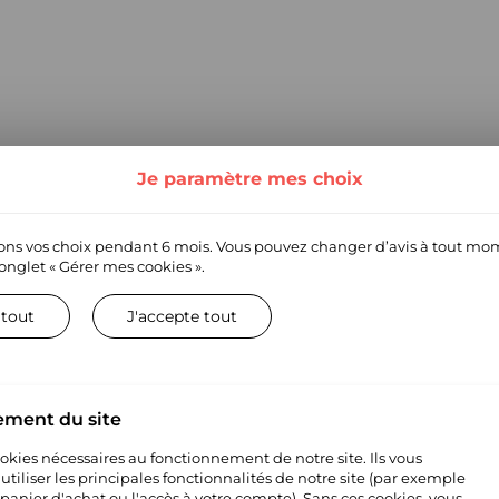
3
Je paramètre mes choix
ns vos choix pendant 6 mois. Vous pouvez changer d’avis à tout mo
’onglet
« Gérer mes cookies ».
 tout
J'accepte tout
ement du site
cookies nécessaires au fonctionnement de notre site. Ils vous
tiliser les principales fonctionnalités de notre site (par exemple
 panier d'achat ou l'accès à votre compte). Sans ces cookies, vous