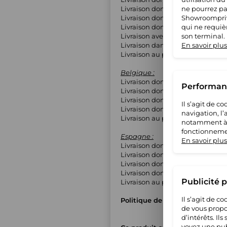
Livraison domicile contre signa
ne pourrez pas
Livraison domicile express
Showroompriv
Livraison domicile sans suivi
qui ne requiè
Livraison avec installation
son terminal.
Livraison dans la pièce sans inst
En savoir plus
Livraison au pied de l'immeubl
Belgique :
Livraison domicile avec suivi
Performanc
Livraison domicile contre signa
Livraison domicile express
Il s’agit de 
Livraison domicile sans suivi
navigation, l
Livraison au pied de l'immeubl
notamment à S
fonctionnemen
Espagne :
En savoir plus
Livraison domicile avec suivi
Livraison domicile contre signa
Livraison domicile express
Livraison domicile sans suivi
Publicité 
Livraison au pied de l'immeubl
Il s’agit de 
Politique de retours
de vous propo
d’intérêts. Il
voyez une pub