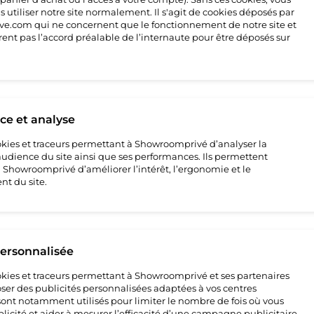
ture
 utiliser notre site normalement. Il s'agit de cookies déposés par
e.com qui ne concernent que le fonctionnement de notre site et
rent pas l’accord préalable de l’internaute pour être déposés sur
allation
e
e et analyse
ture
cookies et traceurs permettant à Showroomprivé d’analyser la
’audience du site ainsi que ses performances. Ils permettent
e
howroomprivé d’améliorer l’intérêt, l’ergonomie et le
t du site.
ture
personnalisée
e
cookies et traceurs permettant à Showroomprivé et ses partenaires
ser des publicités personnalisées adaptées à vos centres
s sont notamment utilisés pour limiter le nombre de fois où vous
licité et aider à mesurer l’efficacité d’une campagne publicitaire.