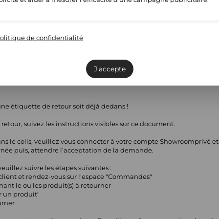
dié par un vendeur partenaire qui aura également la responsabilité
é aux adresses de Showroomprivé ne pourra donner lieu à un rembou
olitique de confidentialité
eptées dans un délai de 14 jours
J'accepte
produit(s) à retourner et n'oubliez pas d'insérer les informations de
u’une étiquette de retour soit déjà dedans !
retour, suivez les instructions visibles sur ce document.
dans le colis, veuillez vous connecter à votre compte Showroomprivé e
ée puis, attendre l’acceptation de la demande.
uillez suivre les étapes suivantes :
client et rendez-vous sur l'espace "Commandes"
nt le ou les produit(s) à retourner
r un produit"
urner