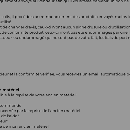
uement envoyé au vendeur afin qu'il vous fasse parvenir un bon de 
 colis, il procèdera au remboursement des produits renvoyés moins les f
utilisé
t de changer d'avis, ceux-ci n'ont aucun signe d'usure ou d'utilisatio
t de conformité produit, ceux-ci n'ont pas été endommagés par une 
ctueux ou endommagé qui ne sont pas de votre fait, les frais de port r
endeur et la conformité vérifiée, vous recevrez un email automatique 
n matériel
ble à la reprise de votre ancien matériel:
ce commande
cernée par la reprise de l'ancien matériel
 de l'aide"
deur"
se de mon ancien matériel"