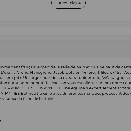
La boutique
ommerçant français, expert de la salle de bain et cuisine haut de ga
 Duravit, Grohe, Hansgrohe, Jacob Delafon, Villeroy & Boch, Vitra, Wed
illeur prix. Un large choix de receveurs, robinetterie, WC, baignoires
ion étant notre priorité, la livraison vous est offerte sur tout notre cat
 SUPPORT CLIENT DISPONIBLE Une équipe d'expert se tient à votre d
RANTIES Batinea travaille avec différentes marques proposant des ga
ous sur la fiche de l'article.
n