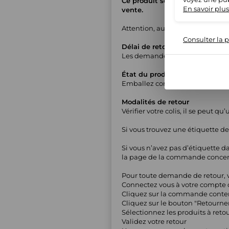
Ce produit sera préparé et expé
En savoir plus
vente.
Attention, aucun colis retourn
Consulter la p
Délai de retour
Les demandes de retour sont acc
État du produit
Emballez correctement le ou les 
Modalités de retour
Vérifier votre colis, il se peut q
Si vous trouvez une étiquette de 
Si vous n’avez pas d’étiquette 
la page de la commande concern
Pour toute demande de retour, ve
Connectez vous à votre compte 
Cliquez sur la commande contena
Cliquez sur le bouton "Retourne
Sélectionnez les produits à reto
Validez votre retour