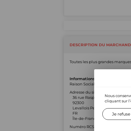
DESCRIPTION DU MARCHAND
Toutes les plus grandes marques 
Informations générales
Raison Sociale : SPACEFOOT SA
Adresse du siège social :
Nous conservo
36 rue Raspail
cliquant sur l
92300
Levallois Perret
FR
Je refuse
Île-de-France
Numéro RCS : 50422661400064