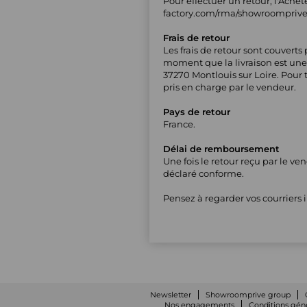
Pour effectuer un retour, l'Achet
factory.com/rma/showroomprive
Frais de retour
Les frais de retour sont couverts
moment que la livraison est une 
37270 Montlouis sur Loire. Pour 
pris en charge par le vendeur.
Pays de retour
France.
Délai de remboursement
Une fois le retour reçu par le v
déclaré conforme.
Pensez à regarder vos courriers i
Newsletter
Showroomprive group
Nos engagements
Conditions géné