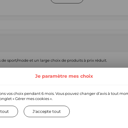
de sport/mode et un large choix de produits à prix réduit.
Je paramètre mes choix
S
ns vos choix pendant 6 mois. Vous pouvez changer d’avis à tout mo
’onglet
« Gérer mes cookies ».
 tout
J'accepte tout