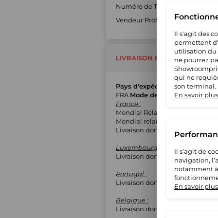
Numéro de TVA : FR6550422661
Fonctionn
Vendeur Professionnel : Oui
Il s'agit des 
permettent d'u
utilisation du
LIVRAISON ET RETOUR
ne pourrez pas
Showroompriv
qui ne requiè
Pays d'expédition
son terminal.
FRA
Mode de livraison
En savoir plus
France :
Mondial Relay (MED)
Mondial relais - Lockers (APM)
Livraison domicile avec suivi
Performanc
Luxembourg :
Il s’agit de 
Livraison domicile avec suivi
navigation, l
notamment à S
Portugal :
fonctionnemen
Livraison domicile avec suivi
En savoir plus
Belgique :
Livraison domicile avec suivi