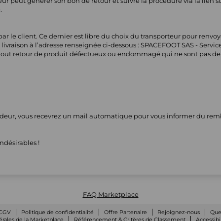
eur peut générer son bon de retour et suivre la procédure via la lien s
.
 par le client. Ce dernier est libre du choix du transporteur pour ren
livraison à l’adresse renseignée ci-dessous : SPACEFOOT SAS - Service
tout retour de produit défectueux ou endommagé qui ne sont pas de votr
endeur, vous recevrez un mail automatique pour vous informer du remb
ndésirables !
FAQ Marketplace
CGV
Politique de confidentialité
Offre Partenaire
Rejoignez-nous
Que
rales de la Marketplace
Référencement & Critères de Classement
Accessibi