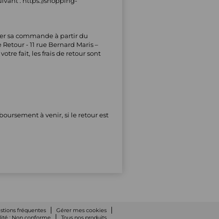
uivant : https://shopping-
voyer sa commande à partir du
 Retour - 11 rue Bernard Maris –
e fait, les frais de retour sont
oursement à venir, si le retour est
stions fréquentes
Gérer mes cookies
lité : Non conforme
Tous nos produits