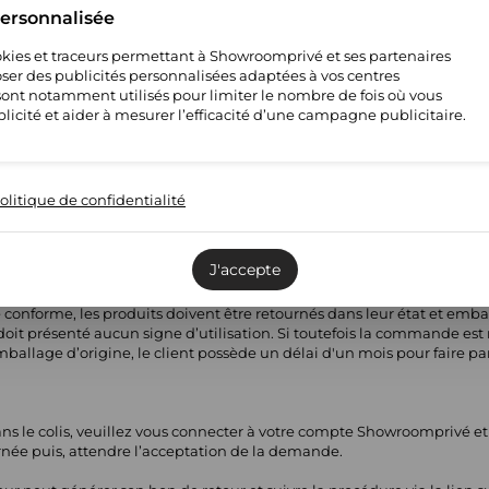
personnalisée
cookies et traceurs permettant à Showroomprivé et ses partenaires
ser des publicités personnalisées adaptées à vos centres
s sont notamment utilisés pour limiter le nombre de fois où vous
licité et aider à mesurer l’efficacité d’une campagne publicitaire.
dié par un vendeur partenaire qui aura également la responsabilité
é aux adresses de Showroomprivé ne pourra donner lieu à un rembou
olitique de confidentialité
eptées dans un délai de 14 jours
J'accepte
é conforme, les produits doivent être retournés dans leur état et emba
e doit présenté aucun signe d’utilisation. Si toutefois la commande es
emballage d’origine, le client possède un délai d'un mois pour faire pa
dans le colis, veuillez vous connecter à votre compte Showroomprivé e
ée puis, attendre l’acceptation de la demande.