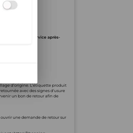
 d’effectuer le service après-
rsement.
llage d’origine. L’étiquette produit
t retournée avec des signes d'usure
rvenir un bon de retour afin de
t ouvrir une demande de retour sur