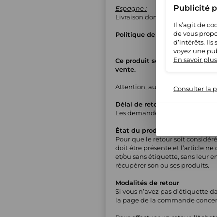
Publicité 
Espagne :
Livraison domicile avec suivi
Il s’agit de 
de vous propo
Politique de retours
d’intérêts. Il
voyez une pub
En savoir plus
Ce produit sera préparé et expé
vente.
Attention, aucun colis retourn
Consulter la p
Délai de retour
Les demandes de retour sont acc
État du produit
Pour que le retour soit considér
doit être présente et l’article n
et/ou sans étiquette, sans leur 
récupérer son ou ses produits.
Modalités de retour
Si vous n’avez pas d’étiquette 
la page de la commande concern