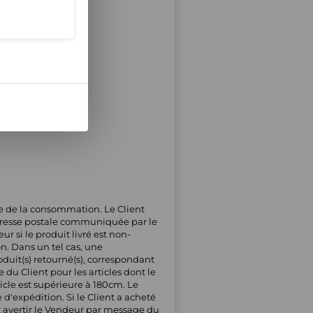
de de la consommation. Le Client
'adresse postale communiquée par le
r si le produit livré est non-
on. Dans un tel cas, une
oduit(s) retourné(s), correspondant
 du Client pour les articles dont le
icle est supérieure à 180cm. Le
'expédition. Si le Client a acheté
oit avertir le Vendeur par message du