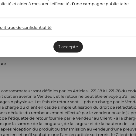
licité et aider à mesurer l’efficacité d’une campagne publicitaire.
e
olitique de confidentialité
ture
e
J'accepte
ture
e
 consommateur sont définies par les Articles L221-18 à L221-28 du co
t doit en avertir le Vendeur, et le retour ne peut être envoyé qu'à l
sin physique. Les frais de retour sont : - pris en charge par le Vendeu
a charge du client en cas de simple utilisation du droit de rétractati
r sera déduite du remboursement effectué par le vendeur pour le(s) pr
e l’étiquette de retour fournie par le Vendeur au Client. - à la charge
rsque la somme de la longueur, de la largeur et de la hauteur de l'art
rès réception du produit ou transmission au vendeur d'une preuve d
ncien, et qu'il souhaite que l'ancien article soit repris, le Client d