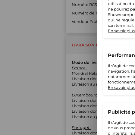
utilisation du
Numéro RCS : 90195077400017
ne pourrez pas
Numéro de TVA : FR8690195077
Showroompriv
qui ne requiè
Vendeur Professionnel : Oui
son terminal.
En savoir plus
LIVRAISON ET RETOUR
Performanc
Mode de livraison
Il s’agit de 
France :
navigation, l
Mondial Relay (MED)
notamment à S
Livraison domicile avec suivi
fonctionnemen
Livraison au pied de l'immeubl
En savoir plus
Luxembourg :
Livraison domicile avec suivi
Livraison domicile contre signa
Livraison domicile sans suivi
Publicité 
Livraison au pied de l'immeubl
Il s’agit de 
Portugal :
de vous propo
Livraison domicile avec suivi
d’intérêts. Il