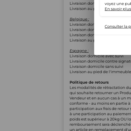
Livraison domicile sans suivi
voyez une pub
Livraison au pied de l'immeubl
En savoir plus
Belgique :
Livraison domicile avec suivi
Consulter la p
Livraison domicile contre signa
Livraison domicile sans suivi
Livraison au pied de l'immeubl
Espagne :
Livraison domicile avec suivi
Livraison domicile contre signa
Livraison domicile sans suivi
Livraison au pied de l'immeubl
Politique de retours
Les modalités de rétractation du
qui souhaite retourner un Produi
Vendeur et en aucun cas à un maga
conforme - au moins en partie à l
participation aux frais de retou
à une participation au paiement d
poids est supérieur à 20kg OU lo
remboursement sera déclenché ap
un article en remplacement d'un a