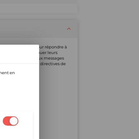
alité supérieure pour répondre à
x marques de distribuer leurs
ent. Nous répondons aux messages
ment, partager des directives de
z consulter :
ment en