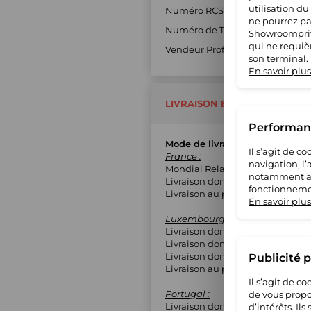
utilisation du
Numéro RCS : 90195077400017
ne pourrez pas
Numéro de TVA : FR8690195077
Showroompriv
qui ne requiè
Vendeur Professionnel : Oui
son terminal.
En savoir plus
LIVRAISON ET RETOUR
Performanc
Mode de livraison
Il s’agit de 
France :
navigation, l
Mondial Relay (MED)
notamment à S
Livraison domicile avec suivi
fonctionnemen
Livraison au pied de l'immeubl
En savoir plus
Luxembourg :
Livraison domicile avec suivi
Livraison domicile contre signa
Livraison domicile sans suivi
Publicité 
Livraison au pied de l'immeubl
Il s’agit de 
Portugal :
de vous propo
Livraison domicile avec suivi
d’intérêts. Il