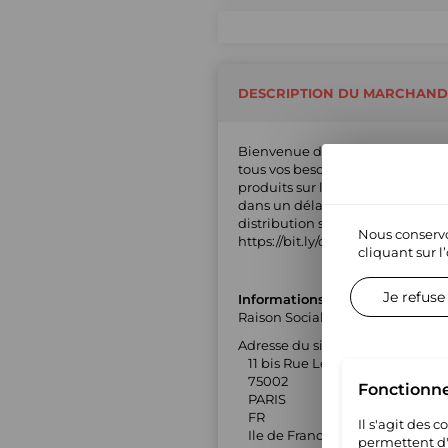
DESCRIPTION DU MARCHAND
Bienvenue dans notre boutique 
tous vos besoins. TSG Lab est un
produits sur les marketplaces. 
dans un délai d'environ 6 heure
distribution sélective avec nous
Nous conservo
https://bit.ly/disclaimer-for-bran
cliquant sur l
Je refuse
Informations générales
Raison Sociale : TSG Lab
Adresse du siège social :
11 bis Rue Léopold Bellan
75002
Fonctionn
PARIS
FR
Il s'agit des 
Ile de France
permettent d'u