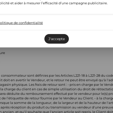
licité et aider à mesurer l’efficacité d’une campagne publicitaire.
e
olitique de confidentialité
ture
e
J'accepte
ture
e
 consommateur sont définies par les Articles L221-18 à L221-28 du co
t doit en avertir le Vendeur, et le retour ne peut être envoyé qu'à l
sin physique. Les frais de retour sont : - pris en charge par le Vendeu
a charge du client en cas de simple utilisation du droit de rétractati
r sera déduite du remboursement effectué par le vendeur pour le(s) pr
e l’étiquette de retour fournie par le Vendeur au Client. - à la charge
rsque la somme de la longueur, de la largeur et de la hauteur de l'art
rès réception du produit ou transmission au vendeur d'une preuve d
ncien, et qu'il souhaite que l'ancien article soit repris, le Client d