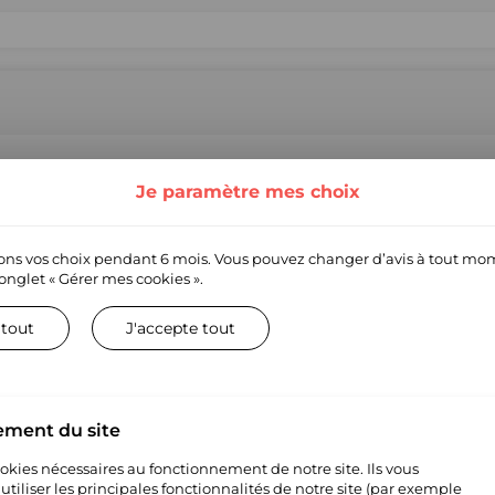
! Nous proposons une large gamme de produits et de marques de qu
e entreprise technologique permettant aux détaillants officiels et au
Je paramètre mes choix
Nous agissons en tant que marchand officiel et gérons le service cli
s. Si vous êtes une marque et souhaitez comprendre notre fonctionne
, ou si vous avez toute autre question concernant votre marque, veuille
ns vos choix pendant 6 mois. Vous pouvez changer d’avis à tout mo
ds
’onglet
« Gérer mes cookies ».
 tout
J'accepte tout
ement du site
cookies nécessaires au fonctionnement de notre site. Ils vous
tiliser les principales fonctionnalités de notre site (par exemple