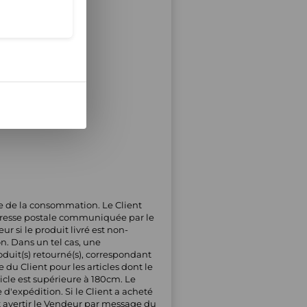
de de la consommation. Le Client
'adresse postale communiquée par le
r si le produit livré est non-
on. Dans un tel cas, une
oduit(s) retourné(s), correspondant
 du Client pour les articles dont le
icle est supérieure à 180cm. Le
'expédition. Si le Client a acheté
oit avertir le Vendeur par message du