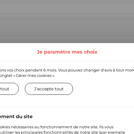
! Nous proposons une large gamme de produits et de marques de qu
e entreprise technologique permettant aux détaillants officiels et au
Je paramètre mes choix
Nous agissons en tant que marchand officiel et gérons le service cli
s. Si vous êtes une marque et souhaitez comprendre notre fonctionne
, ou si vous avez toute autre question concernant votre marque, veuille
ns vos choix pendant 6 mois. Vous pouvez changer d’avis à tout mo
ds
’onglet
« Gérer mes cookies ».
 tout
J'accepte tout
ement du site
cookies nécessaires au fonctionnement de notre site. Ils vous
tiliser les principales fonctionnalités de notre site (par exemple