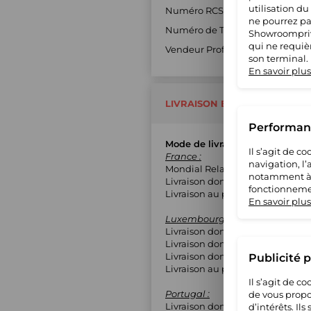
utilisation du
Numéro RCS : 90195077400017
ne pourrez pas
Numéro de TVA : FR8690195077
Showroompriv
qui ne requiè
Vendeur Professionnel : Oui
son terminal.
En savoir plus
LIVRAISON ET RETOUR
Performanc
Mode de livraison
Il s’agit de 
France :
navigation, l
Mondial Relay (MED)
notamment à S
Livraison domicile avec suivi
fonctionnemen
Livraison au pied de l'immeubl
En savoir plus
Luxembourg :
Livraison domicile avec suivi
Livraison domicile contre signa
Livraison domicile sans suivi
Publicité 
Livraison au pied de l'immeubl
Il s’agit de 
Portugal :
de vous propo
Livraison domicile avec suivi
d’intérêts. Il