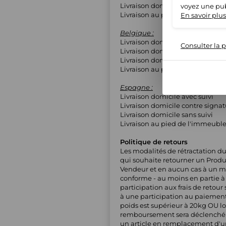
Livraison domicile sans suivi
voyez une pub
Livraison au pied de l'immeubl
En savoir plus
Belgique :
Livraison domicile avec suivi
Consulter la p
Livraison domicile contre signa
Livraison domicile sans suivi
Livraison au pied de l'immeubl
Espagne :
Livraison domicile avec suivi
Livraison domicile contre signa
Livraison domicile sans suivi
Livraison au pied de l'immeubl
Politique de retours
Les modalités de rétractation du
qui souhaite retourner un Produi
Vendeur et en aucun cas à un maga
conforme - au moins en partie à l
participation aux frais de retou
à une participation au paiement d
poids est supérieur à 20kg OU lo
remboursement sera déclenché ap
un article en remplacement d'un a