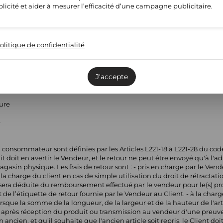
licité et aider à mesurer l’efficacité d’une campagne publicitaire.
e
olitique de confidentialité
ture
e
J'accepte
ture
e
 consommateur sont définies par les Articles L221-18 à L221-28 du co
t doit en avertir le Vendeur, et le retour ne peut être envoyé qu'à l
sin physique. Les frais de retour sont : - pris en charge par le Vendeu
a charge du client en cas de simple utilisation du droit de rétractati
r sera déduite du remboursement effectué par le vendeur pour le(s) pr
e l’étiquette de retour fournie par le Vendeur au Client. - à la charge
rsque la somme de la longueur, de la largeur et de la hauteur de l'art
rès réception du produit ou transmission au vendeur d'une preuve d
ncien, et qu'il souhaite que l'ancien article soit repris, le Client d