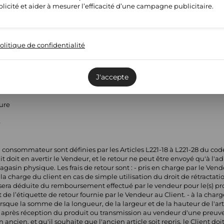
licité et aider à mesurer l’efficacité d’une campagne publicitaire.
e
olitique de confidentialité
ture
e
J'accepte
ture
e
 consommateur sont définies par les Articles L221-18 à L221-28 du co
t doit en avertir le Vendeur, et le retour ne peut être envoyé qu'à l
sin physique. Les frais de retour sont : - pris en charge par le Vendeu
a charge du client en cas de simple utilisation du droit de rétractati
r sera déduite du remboursement effectué par le vendeur pour le(s) pr
e l’étiquette de retour fournie par le Vendeur au Client. - à la charge
rsque la somme de la longueur, de la largeur et de la hauteur de l'art
rès réception du produit ou transmission au vendeur d'une preuve d
ncien, et qu'il souhaite que l'ancien article soit repris, le Client d