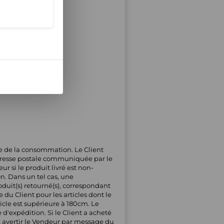
de de la consommation. Le Client
'adresse postale communiquée par le
r si le produit livré est non-
on. Dans un tel cas, une
oduit(s) retourné(s), correspondant
 du Client pour les articles dont le
icle est supérieure à 180cm. Le
'expédition. Si le Client a acheté
oit avertir le Vendeur par message du