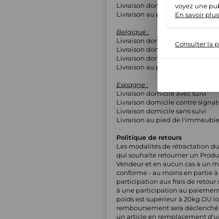
Livraison domicile sans suivi
voyez une pub
Livraison au pied de l'immeubl
En savoir plus
Belgique :
Livraison domicile avec suivi
Consulter la p
Livraison domicile contre signa
Livraison domicile sans suivi
Livraison au pied de l'immeubl
Espagne :
Livraison domicile avec suivi
Livraison domicile contre signa
Livraison domicile sans suivi
Livraison au pied de l'immeubl
Politique de retours
Les modalités de rétractation du
qui souhaite retourner un Produi
Vendeur et en aucun cas à un maga
conforme - au moins en partie à l
participation aux frais de retou
à une participation au paiement d
poids est supérieur à 20kg OU lo
remboursement sera déclenché ap
un article en remplacement d'un a