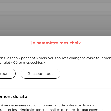
! Nous proposons une large gamme de produits et de marques de qu
e entreprise technologique permettant aux détaillants officiels et au
Je paramètre mes choix
Nous agissons en tant que marchand officiel et gérons le service cli
s. Si vous êtes une marque et souhaitez comprendre notre fonctionne
, ou si vous avez toute autre question concernant votre marque, veuille
ns vos choix pendant 6 mois. Vous pouvez changer d’avis à tout mo
ds
’onglet
« Gérer mes cookies ».
 tout
J'accepte tout
ement du site
cookies nécessaires au fonctionnement de notre site. Ils vous
tiliser les principales fonctionnalités de notre site (par exemple