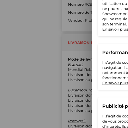
utilisation du
Numéro RCS : 90195077400017
ne pourrez pas
Numéro de TVA : FR8690195077
Showroompriv
qui ne requiè
Vendeur Professionnel : Oui
son terminal.
En savoir plus
LIVRAISON ET RETOUR
Performanc
Mode de livraison
Il s’agit de 
France :
navigation, l
Mondial Relay (MED)
notamment à S
Livraison domicile avec suivi
fonctionnemen
Livraison au pied de l'immeubl
En savoir plus
Luxembourg :
Livraison domicile avec suivi
Livraison domicile contre signa
Livraison domicile sans suivi
Publicité 
Livraison au pied de l'immeubl
Il s’agit de 
Portugal :
de vous propo
Livraison domicile avec suivi
d’intérêts. Il