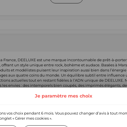
la France, DEELUXE est une marque incontournable de prêt-à-porter,
ffrant un style unique entre rock, bohème et audace. Basées à Marsei
oduits et modélistes puisent leur inspiration aussi bien dans l’énergie 
es aux quatre coins du monde. Un équilibre subtil entre influence ur
ctions actuelles tout en restant fidèles à l’ADN unique de DEELUXE. 
es les envies : des intemporels bien coupés, des imprimés élégants, de
son savoir-faire, la marque conçoit également des bagages et des acce
s, allient fiabilité, praticité et style. Chaque création incarne un éq
Je paramètre mes choix
ventant ainsi l’art du voyage avec caractère et distinction.
ns vos choix pendant 6 mois. Vous pouvez changer d’avis à tout mo
’onglet
« Gérer mes cookies ».