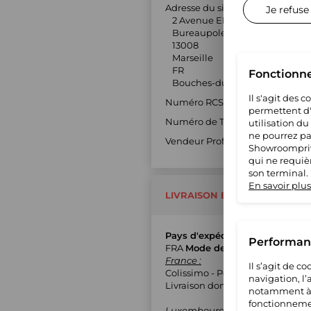
Adresse du siège social :
Je refuse
2 Avenue ELSA TRIOLET
Bureaupole Bat.B
13008
Marseille
FR
Fonctionn
Bouches-du-Rhône
Il s'agit des 
Numéro RCS : 47788496900031
permettent d'u
Numéro de TVA : FR604778849
utilisation du
ne pourrez pas
Vendeur Professionnel : Oui
Showroompriv
qui ne requiè
son terminal.
En savoir plus
LIVRAISON ET RETOUR
Pays d'expédition
Performanc
FRA
Mode de livraison
France :
Il s’agit de 
Colissimo - Point relais
navigation, l
Livraison domicile avec suivi
notamment à S
fonctionnemen
Luxembourg :