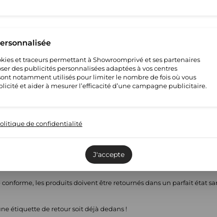
ture
ture
personnalisée
cookies et traceurs permettant à Showroomprivé et ses partenaires
ture
ser des publicités personnalisées adaptées à vos centres
s sont notamment utilisés pour limiter le nombre de fois où vous
licité et aider à mesurer l’efficacité d’une campagne publicitaire.
dié par un vendeur partenaire qui aura également la responsabilité
olitique de confidentialité
é aux adresses de Showroomprivé ne pourra donner lieu à un rembou
J'accepte
eptées dans un délai de 14 jours après réception des produits.
 conforme, les produits doivent être retournés dans un parfait état sans
u’une étiquette de retour soit déjà dedans !