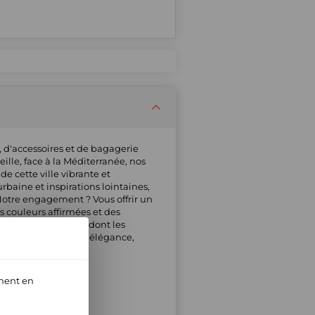
 d'accessoires et de bagagerie
lle, face à la Méditerranée, nos
de cette ville vibrante et
baine et inspirations lointaines,
Notre engagement ? Vous offrir un
s couleurs affirmées et des
ssoires de qualité, dont les
uilibre subtil entre élégance,
ment en