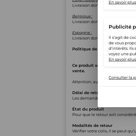
En savoir plus
Livraison domicile contre signa
Belgique :
Livraison domicile contre signa
Publicité 
Espagne :
Il s’agit de 
Livraison domicile contre signa
de vous propo
d’intérêts. Il
Politique de retours
voyez une pub
En savoir plus
Ce produit sera préparé et expé
vente.
Consulter la p
Attention, aucun colis retourn
Délai de retour
Les demandes de retour sont acc
État du produit
Pour que le retour soit considéré
Modalités de retour
Vérifier votre colis, il se peut q