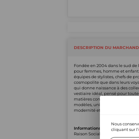
DESCRIPTION DU MARCHAND
Fondée en 2004 dans le sud de 
pour femmes, homme et enfant, o
équipes de stylistes, chefs de pr
cosmopolite que dans leurs voyag
qui donne naissance à des colle
vestiaire idéal, pensé pour tout
matières confortables. Forte de 
modèles, uniques et emblématique
modernité et fonctionnalité, réin
Nous conservo
Informations générales
cliquant sur l
Raison Sociale : JL 26