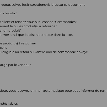
retour, suivez les instructions visibles sur ce document.
s le colis :
e client et rendez-vous sur l'espace "Commandes"
nant le ou les produit(s) à retourner
er un produit"
urner ainsi que la raison du retour dans la liste.
s produit(s) à retourner
colis
ieu éligible au retour suivant le bon de commande envoyé
charge par le vendeur.
endeur, vous recevrez un mail automatique pour vous informer du remb
ndésirables !