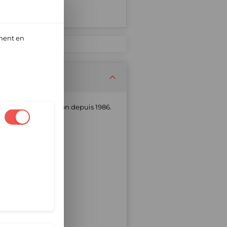
ment en
t textiles de maison depuis 1986.
rix imbattable.