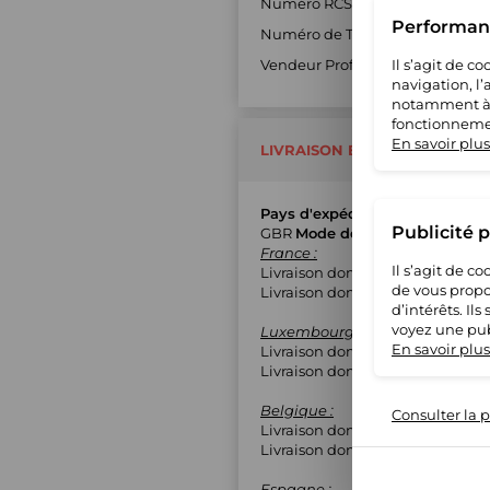
Numéro RCS : 06865782
Performanc
Numéro de TVA : BE0742757308
Vendeur Professionnel : Oui
Il s’agit de 
navigation, l
notamment à S
fonctionnemen
En savoir plus
LIVRAISON ET RETOUR
Pays d'expédition
Publicité 
GBR
Mode de livraison
France :
Il s’agit de 
Livraison domicile avec suivi
de vous propo
Livraison domicile sans suivi
d’intérêts. Il
voyez une pub
Luxembourg :
En savoir plus
Livraison domicile avec suivi
Livraison domicile sans suivi
Belgique :
Consulter la p
Livraison domicile avec suivi
Livraison domicile sans suivi
Espagne :