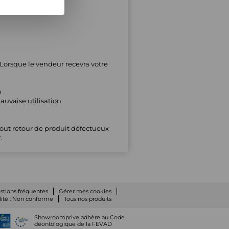
 Lorsque le vendeur recevra votre
n
uvaise utilisation
 tout retour de produit défectueux
.
stions fréquentes
Gérer mes cookies
lité : Non conforme
Tous nos produits
Showroomprive adhère au Code
déontologique de la FEVAD