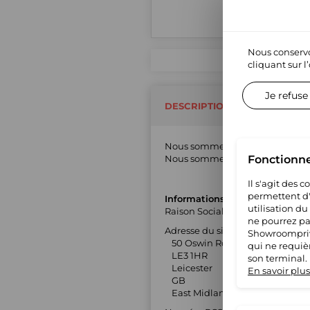
Nous conservo
cliquant sur l
Je refuse
DESCRIPTION DU MARCHAND
Nous sommes une entreprise ang
Nous sommes présents sur intern
Fonctionn
Il s'agit des 
permettent d'u
Informations générales
utilisation du
Raison Sociale : Universal Textil
ne pourrez pas
Adresse du siège social :
Showroompriv
50 Oswin Road, Leicester
qui ne requiè
LE3 1HR
son terminal.
Leicester
En savoir plus
GB
East Midlands