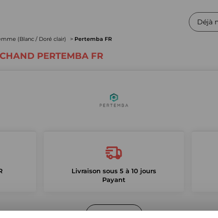
Déjà 
mme (Blanc / Doré clair)
Pertemba FR
RCHAND PERTEMBA FR
R
Livraison sous 5 à 10 jours
Payant
La boutique