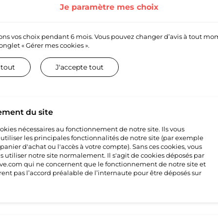
Je paramètre mes choix
ns vos choix pendant 6 mois. Vous pouvez changer d’avis à tout mo
’onglet
« Gérer mes cookies ».
 tout
J'accepte tout
laise engagée dans le commerce de vente au détail des vêtements e
et depuis 2003 et vous proposons des produits de grande qualité à p
ement du site
cookies nécessaires au fonctionnement de notre site. Ils vous
tiliser les principales fonctionnalités de notre site (par exemple
 panier d'achat ou l'accès à votre compte). Sans ces cookies, vous
es UK Ltd
 utiliser notre site normalement. Il s'agit de cookies déposés par
e.com qui ne concernent que le fonctionnement de notre site et
rent pas l’accord préalable de l’internaute pour être déposés sur