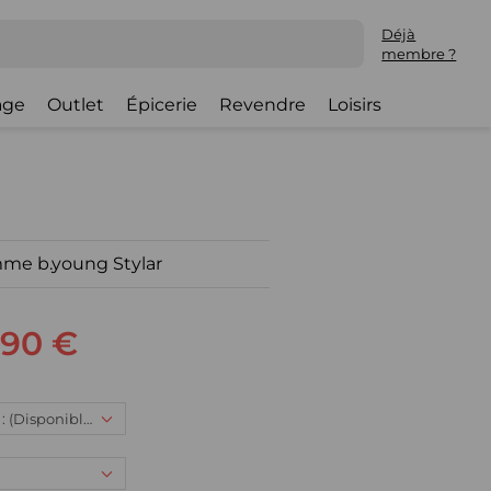
Déjà
membre ?
lage
Outlet
Épicerie
Revendre
Loisirs
mme b.young Stylar
,90 €
XL, 52,90 € : (Disponible)