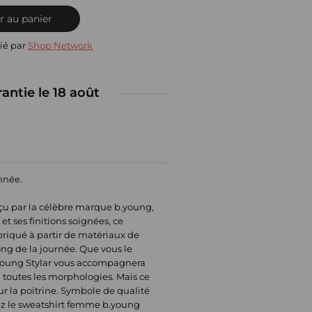
r au panier
ié par
Shop Network
rantie le 18 août
année.
çu par la célèbre marque b.young,
et ses finitions soignées, ce
briqué à partir de matériaux de
ong de la journée. Que vous le
b.young Stylar vous accompagnera
à toutes les morphologies. Mais ce
ur la poitrine. Symbole de qualité
utez le sweatshirt femme b.young