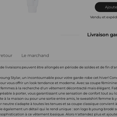
Ajoute
Vendu et expéd
Livraison ga
 retour
Le marchand
 de livraisons peuvent être allongés en période de soldes et de fin d'
oung Stylar, un incontournable pour votre garde-robe cet hiver! Con
e pour vous offrir un look tendance et moderne. Avec sa coupe féminine 
es femmes à la recherche d'un vêtement décontracté mais élégant. Fa
agréable à porter, vous garantissant une sensation de confort tout au l
te à la maison ou pour une sortie entre amis, le sweatshirt femme 
ur neutre s'adapte à toutes les tenues et sa coupe classique convient 
ède également un détail qui le rend unique : son logo b.young brodé s
de sophistication à ce vêtement basique. Alors n'attendez plus et ajo