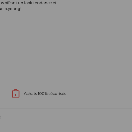
ous offrant un look tendance et
ue b.young!
Achats 100% sécurisés
!