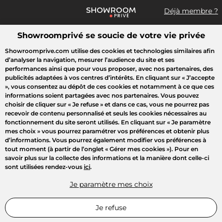
Déjà membre ?
Showroomprivé se soucie de votre vie privée
Que recherchez-vous ?
Showroomprive.com utilise des cookies et technologies similaires afin
d’analyser la navigation, mesurer l’audience du site et ses
Accueil
Les jours de la Maison
Mode
Voyages
Enfant
B
performances ainsi que pour vous proposer, avec nos partenaires, des
publicités adaptées à vos centres d’intérêts. En cliquant sur
« J’accepte
»
, vous consentez au dépôt de ces cookies et notamment à ce que ces
LUMIÈRE SUR
informations soient partagées avec nos partenaires. Vous pouvez
choisir de cliquer sur
« Je refuse »
et dans ce cas, vous ne pourrez pas
recevoir de contenu personnalisé et seuls les cookies nécessaires au
fonctionnement du site seront utilisés. En cliquant sur
« Je paramètre
mes choix »
vous pourrez paramétrer vos préférences et obtenir plus
d’informations. Vous pourrez également modifier vos préférences à
tout moment (à partir de l’onglet « Gérer mes cookies »). Pour en
savoir plus sur la collecte des informations et la manière dont celle-ci
sont utilisées rendez-vous
ici
.
Je paramètre mes choix
Je refuse