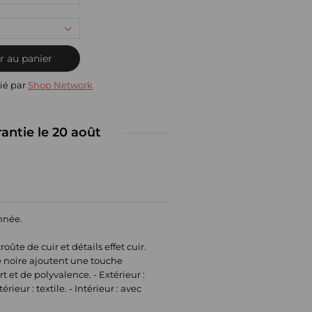
r au panier
ié par
Shop Network
rantie le 20 août
année.
e de cuir et détails effet cuir.
ée noire ajoutent une touche
 et de polyvalence. - Extérieur :
eur : textile. - Intérieur : avec