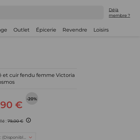
Déjà
membre ?
lage
Outlet
Épicerie
Revendre
Loisirs
é et cuir fendu femme Victoria
osmos
-20%
,90 €
llé :
79,00 €
39, 62,90 € : (Disponible)