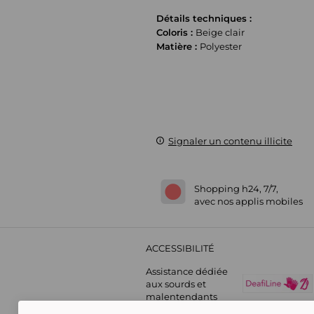
Détails techniques :
Coloris :
Beige clair
Matière :
Polyester
Signaler un contenu illicite
Shopping h24, 7/7,
avec nos applis mobiles
ACCESSIBILITÉ
Assistance dédiée
aux sourds et
malentendants