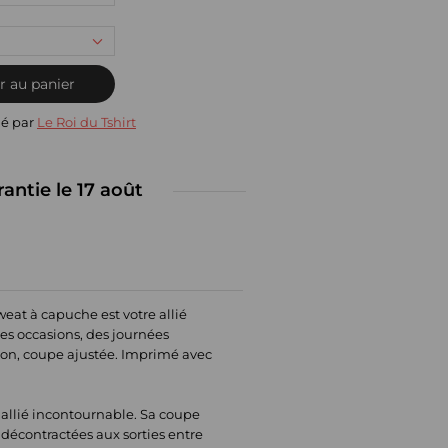
r au panier
ié par
Le Roi du Tshirt
rantie le 17 août
eat à capuche est votre allié
es occasions, des journées
ton, coupe ajustée. Imprimé avec
 allié incontournable. Sa coupe
 décontractées aux sorties entre