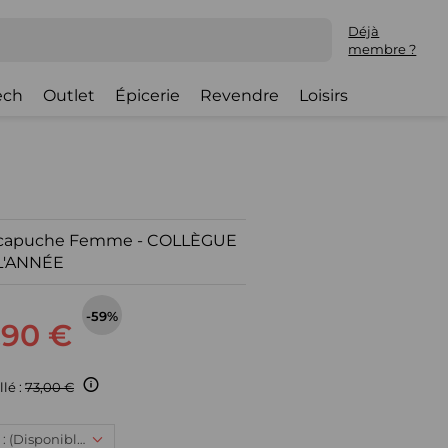
Déjà
membre ?
ech
Outlet
Épicerie
Revendre
Loisirs
 à capuche Femme - COLLÈGUE
L'ANNÉE
-59%
,90 €
llé :
73,00 €
XS, 29,90 € : (Disponible)