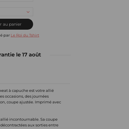
r au panier
ié par
Le Roi du Tshirt
rantie le 17 août
eat à capuche est votre allié
es occasions, des journées
ton, coupe ajustée. Imprimé avec
 allié incontournable. Sa coupe
 décontractées aux sorties entre