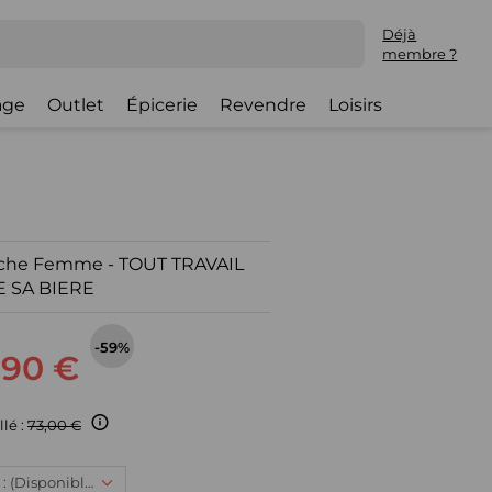
Déjà
membre ?
lage
Outlet
Épicerie
Revendre
Loisirs
uche Femme - TOUT TRAVAIL
E SA BIERE
-59%
,90 €
llé :
73,00 €
XL, 29,90 € : (Disponible)