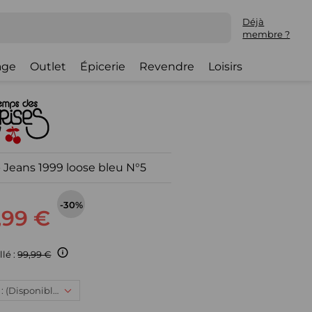
Déjà
membre ?
lage
Outlet
Épicerie
Revendre
Loisirs
 Jeans 1999 loose bleu N°5
-30%
,99 €
llé :
99,99 €
30, 69,99 € : (Disponible)