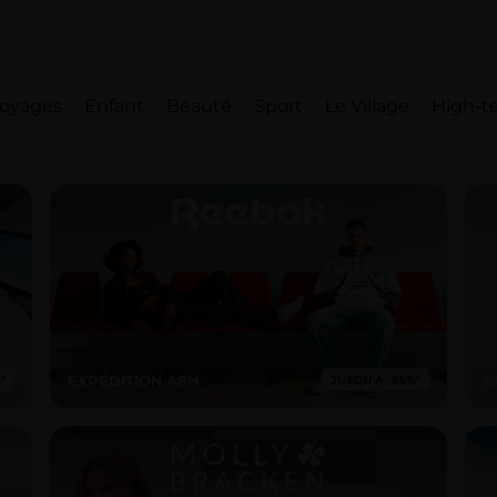
oyages
Enfant
Beauté
Sport
Le Village
High-t
EXPÉDITION 48H
E