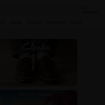
Déjà
membre ?
ech
Outlet
Épicerie
Revendre
Loisirs
XPÉDITION 72H