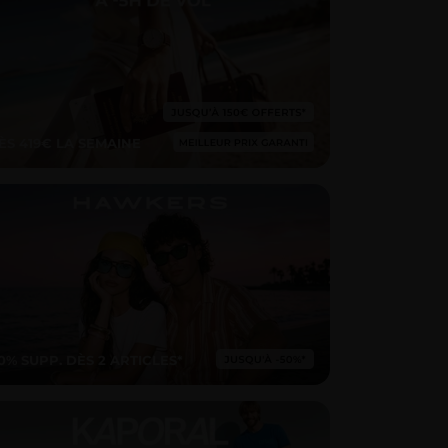
ÈS 419€ LA SEMAINE
10% SUPP. DÈS 2 ARTICLES*