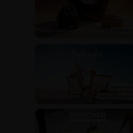
GUCCI, LOUIS VUITTON & AUTRES
PRIX IMBATTABLES