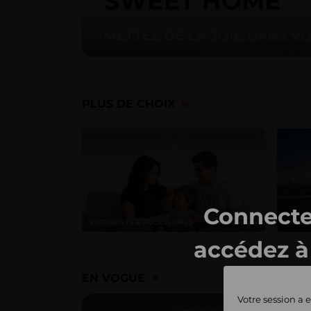
PLUS DE CHOIX
Connecte
accédez à 
ventes 
EN VOGUE
Votre session a e