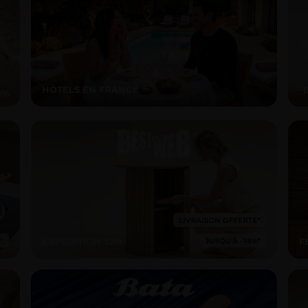
HÔTELS EN FRANCE
-
EXPÉDITION 72H
F