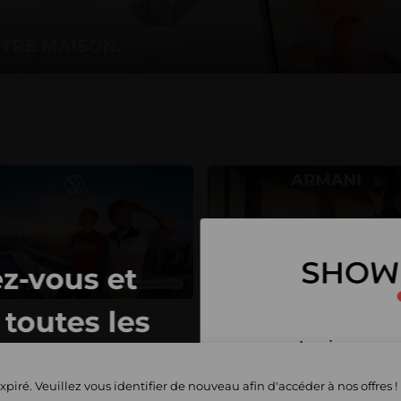
z-vous et
toutes les
Inscrivez-vous 
privées
et commencez 
xpiré. Veuillez vous identifier de nouveau afin d'accéder à nos offres !