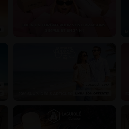
-10% SUUP. DÈS 3 ARTICLES*
E