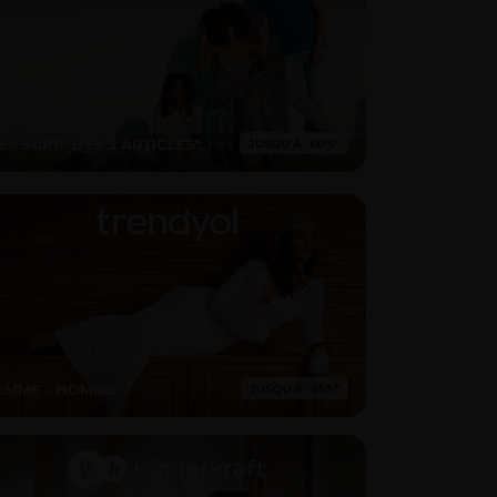
15% SUPP. DÈS 3 ARTICLES*
EMME - HOMME