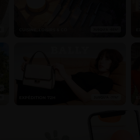
CUISINE, LOISIRS & CO
E
EXPÉDITION 72H
E