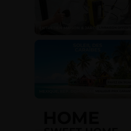
ENTRETIEN MAISON & JARDIN
MEXIQUE, REP. DOMINICAINE...