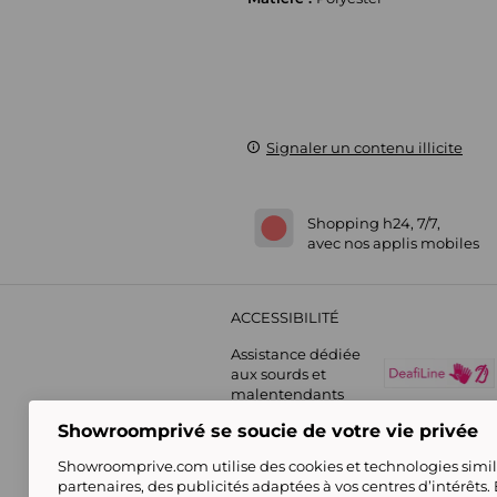
Signaler un contenu illicite
Shopping h24, 7/7,
avec nos applis mobiles
ACCESSIBILITÉ
Assistance dédiée
aux sourds et
malentendants
Showroomprivé se soucie de votre vie privée
Showroomprive.com utilise des cookies et technologies simila
partenaires, des publicités adaptées à vos centres d’intérêts.