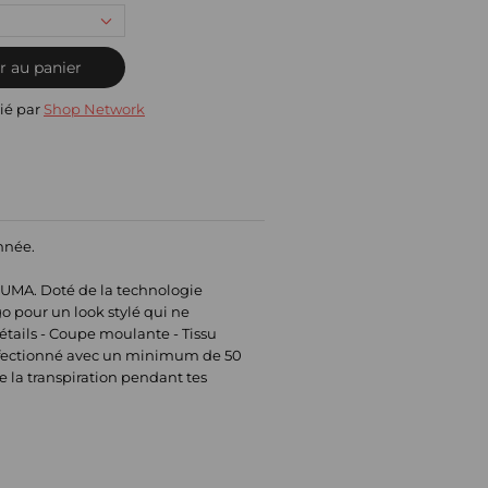
r au panier
ié par
Shop Network
année.
PUMA. Doté de la technologie
o pour un look stylé qui ne
tails - Coupe moulante - Tissu
onfectionné avec un minimum de 50
 la transpiration pendant tes