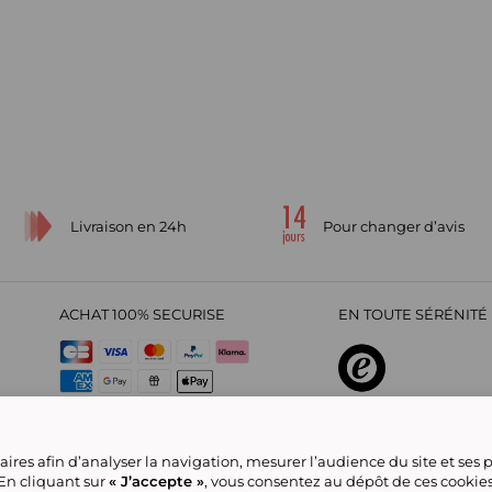
Livraison en 24h
Pour changer d’avis
ACHAT 100% SECURISE
EN TOUTE SÉRÉNITÉ 
sur
4,29
/
5
2209700
avi
ires afin d’analyser la navigation, mesurer l’audience du site et ses
 En cliquant sur
« J’accepte »
, vous consentez au dépôt de ces cookie