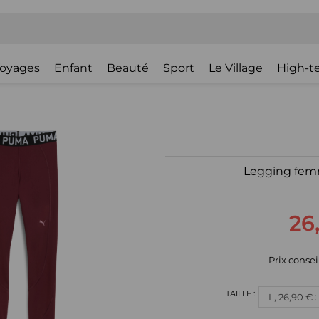
oyages
Enfant
Beauté
Sport
Le Village
High-t
Legging fe
26
Prix consei
L, 26,90 € 