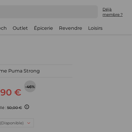
Déjà
membre ?
ech
Outlet
Épicerie
Revendre
Loisirs
mme Puma Strong
-46%
,90 €
llé :
50,00 €
: (Disponible)