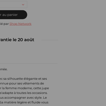
r au panier
ié par
Shop Network
rantie le 20 août
année.
 sa silhouette élégante et ses
econnue pour ses vêtements de
pour la femme moderne, cette jupe
s'adapte à toutes les occasions.
vous accompagner avec style. Le
Sa matière légère et fluide vous