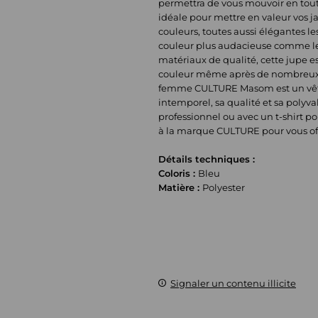
permettra de vous mouvoir en toute
idéale pour mettre en valeur vos 
couleurs, toutes aussi élégantes le
couleur plus audacieuse comme le 
matériaux de qualité, cette jupe es
couleur même après de nombreux la
femme CULTURE Masom est un vêtem
intemporel, sa qualité et sa polyv
professionnel ou avec un t-shirt p
à la marque CULTURE pour vous of
Détails techniques :
Coloris :
Bleu
Matière :
Polyester
Signaler un contenu illicite