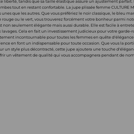
 liberté, tandis que sa taille élastique assure un ajustement parfait.
jambes tout en restant confortable. La jupe plissée femme CULTURE M
s unes que les autres. Que vous préfériez le noir classique, le bleu 
rouge ou le vert, vous trouverez forcément votre bonheur parmi notr
t non seulement élégante mais aussi durable. Elle est facile à entrete
vages. Cela en fait un investissement judicieux pour votre garde-ro
ent incontournable pour toutes les femmes en quête d'élégance e
alence en font un indispensable pour toute occasion. Que vous la por
our un style plus décontracté, cette jupe ajoutera une touche d'élégan
frir un vêtement de qualité qui vous accompagnera pendant de no