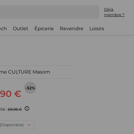
Déjà
membre ?
ech
Outlet
Épicerie
Revendre
Loisirs
emme CULTURE Masom
-52%
,90 €
llé :
69,95 €
: (Disponible)