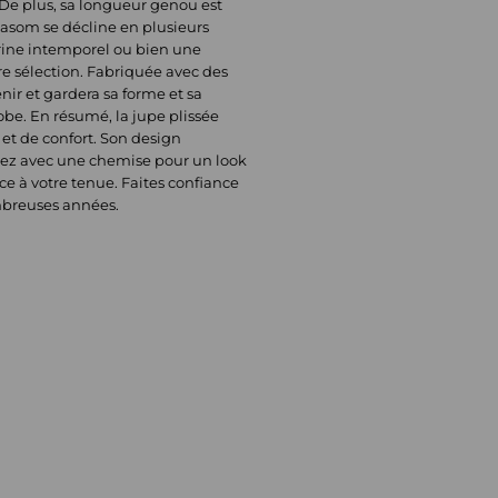
 De plus, sa longueur genou est
asom se décline en plusieurs
marine intemporel ou bien une
e sélection. Fabriquée avec des
nir et gardera sa forme et sa
be. En résumé, la jupe plissée
t de confort. Son design
tiez avec une chemise pour un look
ce à votre tenue. Faites confiance
mbreuses années.