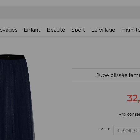
oyages
Enfant
Beauté
Sport
Le Village
High-t
Jupe plissée f
32
Prix consei
L, 32,90 € 