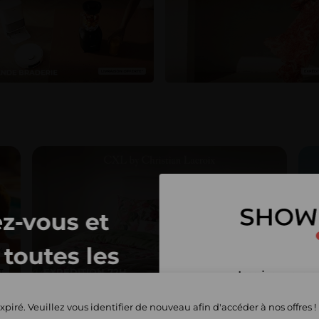
z-vous et
toutes les
EXPÉDITION 72H
E
Inscrivez-vous 
privées
et commencez 
xpiré. Veuillez vous identifier de nouveau afin d'accéder à nos offres !