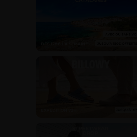
DÈS 178€ LA SEMAINE
EXPÉDITION 72H