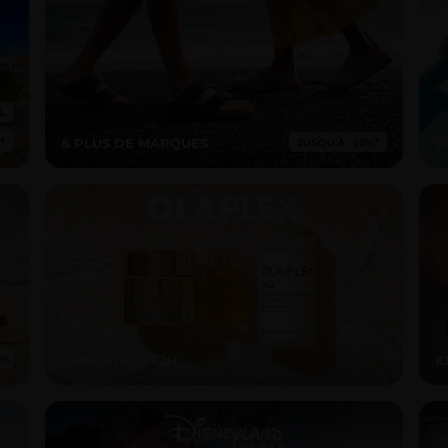
& PLUS DE MARQUES
D
EXPEDITION 72H
E