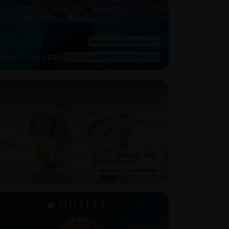
ÈS 96€ PAR PERSONNE
IJOUX INTEMPORELS