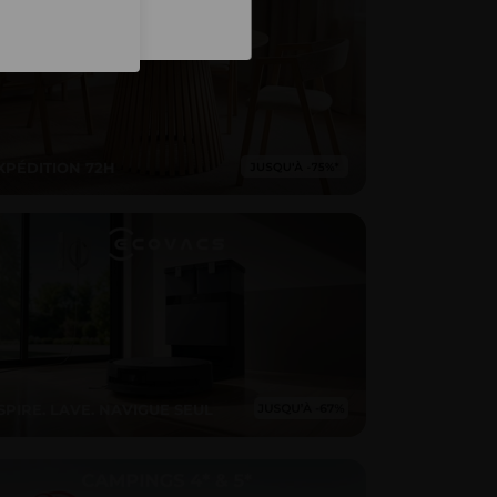
Inscription
XPÉDITION 72H
SPIRE. LAVE. NAVIGUE SEUL