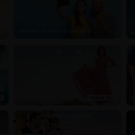
PROFITEZ DE 250 GO À 9,99€/MOIS
EXPÉDITION 72H
E