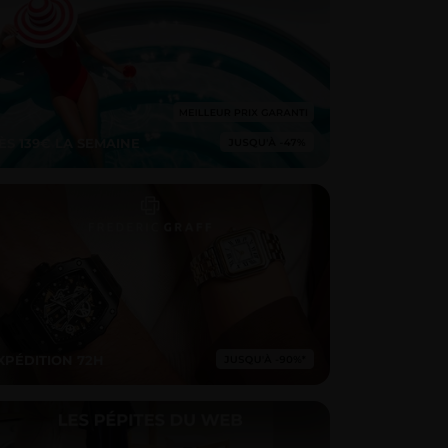
ÈS 139€ LA SEMAINE
XPÉDITION 72H