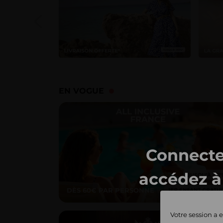
EN VOGUE
Connecte
accédez à 
DÈS 60€ PAR PERSONNE
ventes 
Votre session a e