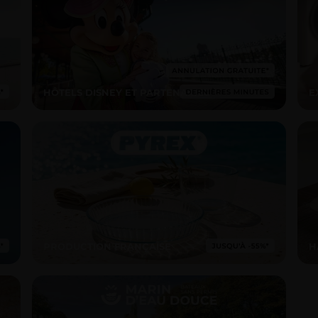
HÔTELS DISNEY ET PARTENAIRES
E
PRODUCTION FRANÇAISE
H