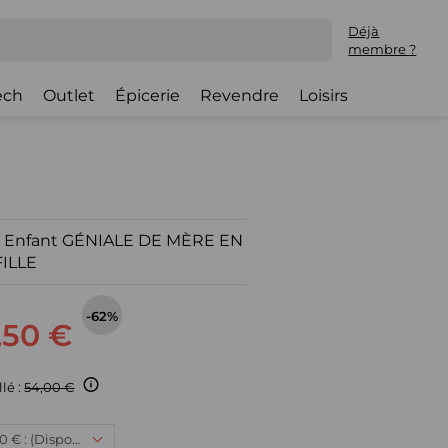
Déjà
membre ?
ech
Outlet
Épicerie
Revendre
Loisirs
t Enfant GÉNIALE DE MÈRE EN
FILLE
-62%
,50 €
llé :
54,00 €
12 ans, 20,50 € : (Disponible)