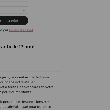
r au panier
ié par
Le Roi du Tshirt
rantie le 17 août
 jeux, ce sweat est parfait pour
our dans notre atelier
 et à toutes les aventures de votre
s pour leurs enfants.
ait pour toutes les occasions.50%
oulousainFabriqué pour durer, ce