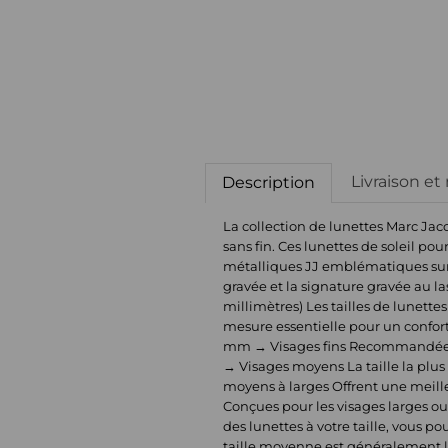
Livraison et
Description
La collection de lunettes Marc Ja
sans fin. Ces lunettes de soleil po
métalliques JJ emblématiques sur 
gravée et la signature gravée au las
millimètres) Les tailles de lunett
mesure essentielle pour un confort
mm → Visages fins Recommandées pou
→ Visages moyens La taille la plus
moyens à larges Offrent une meille
Conçues pour les visages larges ou
des lunettes à votre taille, vous po
taille moyenne est généralement le