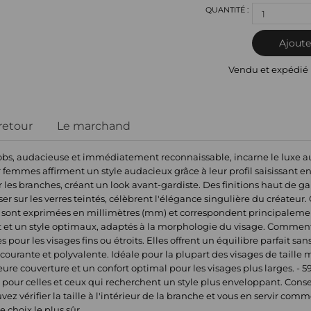
1
Ajoute
Vendu et expédié
 retour
Le marchand
cobs, audacieuse et immédiatement reconnaissable, incarne le luxe au
ur femmes affirment un style audacieux grâce à leur profil saisissant 
les branches, créant un look avant-gardiste. Des finitions haut de g
er sur les verres teintés, célèbrent l'élégance singulière du créateur.
es sont exprimées en millimètres (mm) et correspondent principalemen
 et un style optimaux, adaptés à la morphologie du visage. Comment c
r les visages fins ou étroits. Elles offrent un équilibre parfait sa
 courante et polyvalente. Idéale pour la plupart des visages de tail
ure couverture et un confort optimal pour les visages plus larges. -
 pour celles et ceux qui recherchent un style plus enveloppant. Consei
uvez vérifier la taille à l'intérieur de la branche et vous en servir co
 choix le plus sûr.