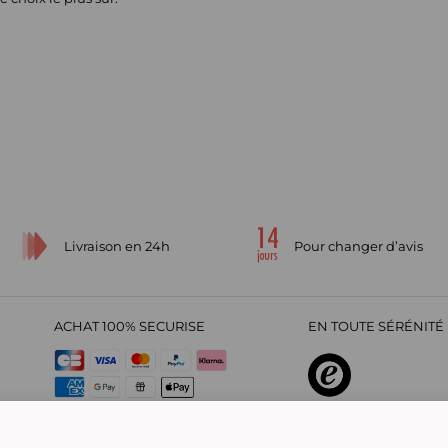
Livraison en 24h
Pour changer d’avis
ACHAT 100% SECURISE
EN TOUTE SÉRÉNITÉ 
sur
4,29
/
5
2209722
avis