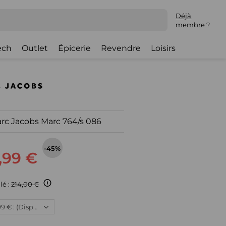
Déjà
membre ?
ech
Outlet
Épicerie
Revendre
Loisirs
arc Jacobs Marc 764/s 086
-45%
6,99 €
lé :
214,00 €
Neuf, 116,99 € : (Disponible)