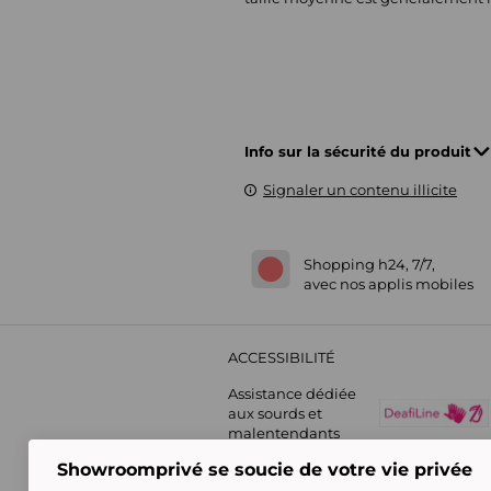
Info sur la sécurité du produit
Signaler un contenu illicite
Shopping h24, 7/7,
avec nos applis mobiles
ACCESSIBILITÉ
Assistance dédiée
aux sourds et
malentendants
Showroomprivé se soucie de votre vie privée