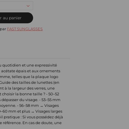
r au panier
 par
FAST SUNGLASSES
 quotidien et une expressivité
en acétate épais et aux ornements
amme, telles que la plaque logo
 Guide des tailles de lunettes (en
t à la largeur des verres, une
hoisir la bonne taille ? - 50–52
ns dépasser du visage. - 53–55 mm
le moyenne. - 56–58 mm → Visages
 59–60 mm et plus → Visages larges
l pratique : Si vous possédez déjà
mme référence. En cas de doute, une