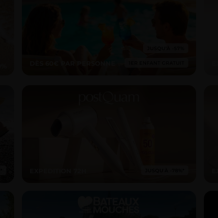
DÈS 60€ PAR PERSONNE
E
EXPEDITION 72H
E