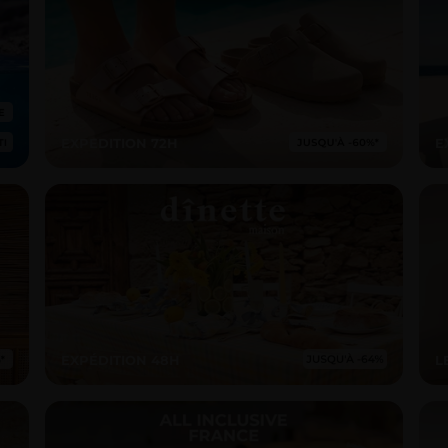
EXPEDITION 72H
E
EXPÉDITION 48H
L