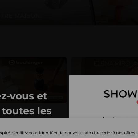
z-vous et
toutes les
Inscrivez-vous 
privées
et commencez 
xpiré. Veuillez vous identifier de nouveau afin d'accéder à nos offres !