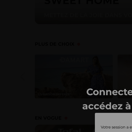
PLUS DE CHOIX
Connecte
accédez à 
ventes 
EN VOGUE
Votre session a e