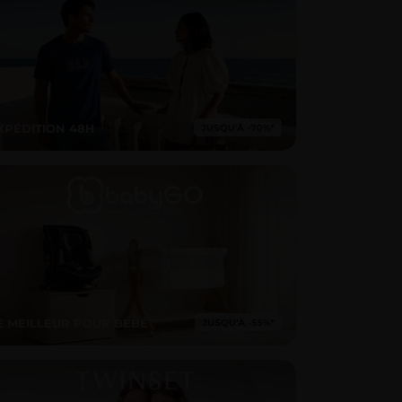
XPÉDITION 48H
E MEILLEUR POUR BÉBÉ