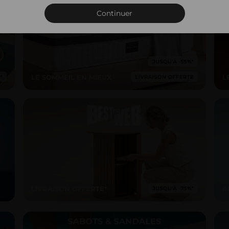
Connexion
Continuer
LE SOMMEIL EN MIEUX
L
LIVRAISON OFFERTE*
R