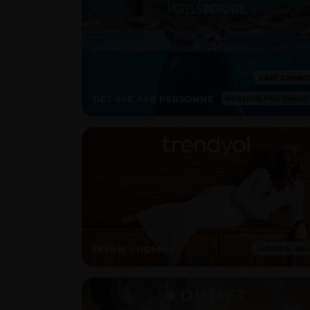
DÈS 96€ PAR PERSONNE
FEMME - HOMME