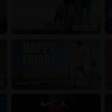
-15% SUPP. DÈS 3 ARTICLES*
-
MANGO - 80%
orisé