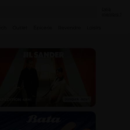
Déjà
membre ?
ech
Outlet
Épicerie
Revendre
Loisirs
XPÉDITION 48H