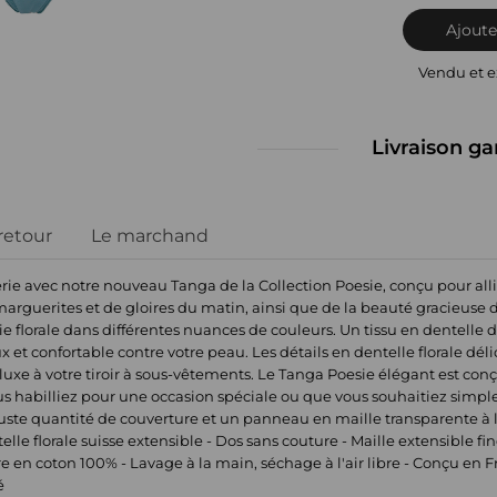
Ajoute
Vendu et 
Livraison ga
 retour
Le marchand
rie avec notre nouveau Tanga de la Collection Poesie, conçu pour alli
marguerites et de gloires du matin, ainsi que de la beauté gracieuse
 florale dans différentes nuances de couleurs. Un tissu en dentelle d
et confortable contre votre peau. Les détails en dentelle florale dél
uxe à votre tiroir à sous-vêtements. Le Tanga Poesie élégant est conç
ous habilliez pour une occasion spéciale ou que vous souhaitiez simp
juste quantité de couverture et un panneau en maille transparente à l'
elle florale suisse extensible - Dos sans couture - Maille extensible fi
ure en coton 100% - Lavage à la main, séchage à l'air libre - Conçu en 
é