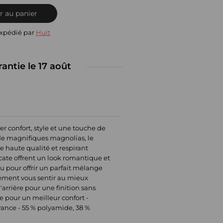
r au panier
expédié par
Huit
rantie le 17 août
er confort, style et une touche de
 de magnifiques magnolias, le
e haute qualité et respirant
icate offrent un look romantique et
u pour offrir un parfait mélange
lement vous sentir au mieux
arrière pour une finition sans
ne pour un meilleur confort -
France - 55 % polyamide, 38 %