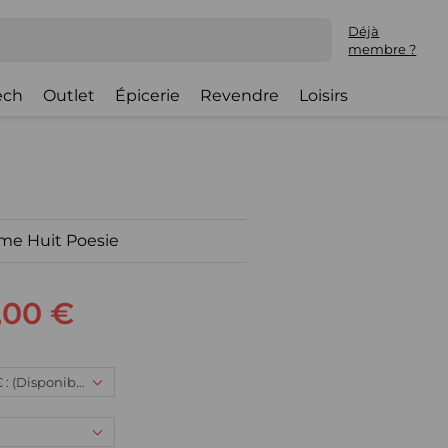
Déjà
membre ?
ech
Outlet
Épicerie
Revendre
Loisirs
me Huit Poesie
,00 €
XL, 49,00 € : (Disponible)