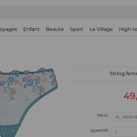
oyages
Enfant
Beauté
Sport
Le Village
High-t
String fem
49
1