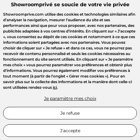
Showroomprivé se soucie de votre vie privée
Showroomprive.com utilise des cookies et technologies similaires afin
d’analyser la navigation, mesurer l’audience du site et ses
performances ainsi que pour vous proposer, avec nos partenaires, des
publicités adaptées à vos centres d’intérêts. En cliquant sur
« J’accepte
»
, vous consentez au dépôt de ces cookies et notamment à ce que ces
informations soient partagées avec nos partenaires. Vous pouvez
choisir de cliquer sur
« Je refuse »
et dans ce cas, vous ne pourrez pas
recevoir de contenu personnalisé et seuls les cookies nécessaires au
fonctionnement du site seront utilisés. En cliquant sur
« Je paramètre
mes choix »
vous pourrez paramétrer vos préférences et obtenir plus
d’informations. Vous pourrez également modifier vos préférences à
Bienvenue
tout moment (à partir de l’onglet « Gérer mes cookies »). Pour en
savoir plus sur la collecte des informations et la manière dont celle-ci
sont utilisées rendez-vous
ici
.
Connectez-vous pour profiter
de toutes les ventes privées
Je paramètre mes choix
Connexion
Je refuse
Inscription
J'accepte