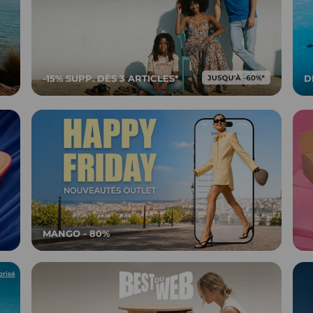
-15% SUPP. DÈS 3 ARTICLES*
D
MANGO - 80%
orisé