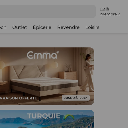
Déjà
membre ?
ech
Outlet
Épicerie
Revendre
Loisirs
IVRAISON OFFERTE