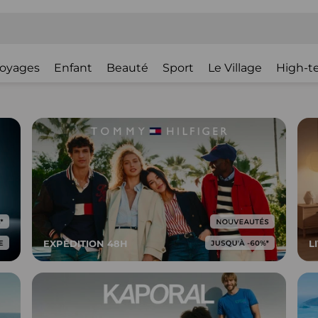
oyages
Enfant
Beauté
Sport
Le Village
High-t
EXPÉDITION 48H
L